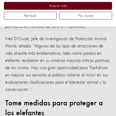
". Esta situación podría ser rectificada por una regulación
Aceptar todo
más estricta, una mejor aplicación y siguiendo nuestra regla
Rechazar
No, ajustar
de oro: evitar cualquier atracción de fauna con
puntuaciones menores de 80% en TripAdvisor."
Neil D'Cruze, Jefe de Investigación de Protección Animal
World, añadió: "Algunos de los tipos de atracciones de
vida silvestre más emblematicos, tales como paseos en
elefante, recibieron en su inmensa mayoría críticas positivas
de los turistas. Hay una gran oportunidad para TripAdvisor
en mejorar sus servicios al público visitante al incluir en sus
evaluaciones clasificaciones para el bienestar animal y la
conservación ".
Tome medidas para proteger a
los elefantes