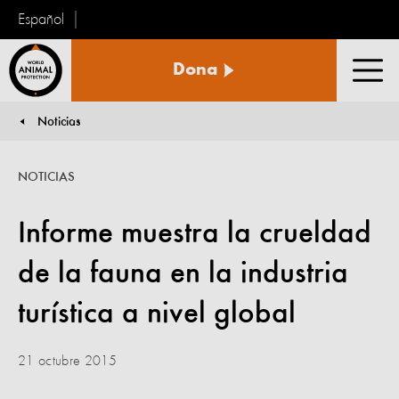
Español
Protección
Dona
Animal
Men
Mundial
Noticias
You are here:
NOTICIAS
Informe muestra la crueldad
de la fauna en la industria
turística a nivel global
21 octubre 2015