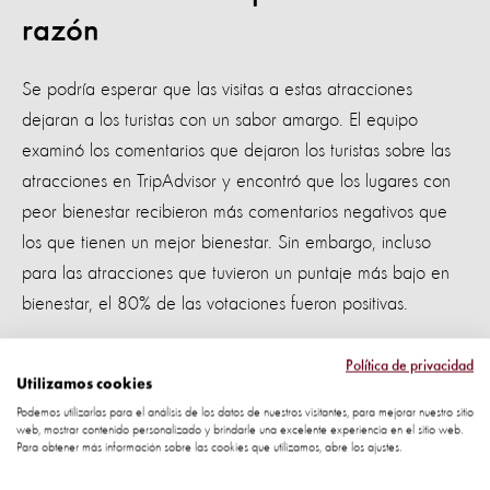
razón
Se podría esperar que las visitas a estas atracciones
dejaran a los turistas con un sabor amargo. El equipo
examinó los comentarios que dejaron los turistas sobre las
atracciones en TripAdvisor y encontró que los lugares con
peor bienestar recibieron más comentarios negativos que
los que tienen un mejor bienestar. Sin embargo, incluso
para las atracciones que tuvieron un puntaje más bajo en
bienestar, el 80% de las votaciones fueron positivas.
David Macdonald, director de WildCRU, dijo: "¡Qué triste
Política de privacidad
es que los turistas a menudo se ven atraídos por este tipo
Utilizamos cookies
Podemos utilizarlas para el análisis de los datos de nuestros visitantes, para mejorar nuestro sitio
de atracciones con buenas intenciones hacia los animales,
web, mostrar contenido personalizado y brindarle una excelente experiencia en el sitio web.
pero al apoyar estos lugares se mantienen a los animales
Para obtener más información sobre las cookies que utilizamos, abre los ajustes.
salvajes en malas condiciones y dañan así su conservación