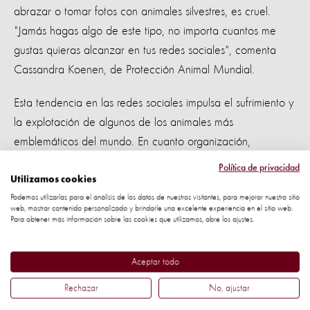
abrazar o tomar fotos con animales silvestres, es cruel.
"Jamás hagas algo de este tipo, no importa cuantos me
gustas quieras alcanzar en tus redes sociales", comenta
Cassandra Koenen, de Protección Animal Mundial.
Esta tendencia en las redes sociales impulsa el sufrimiento y
la explotación de algunos de los animales más
emblemáticos del mundo. En cuanto organización,
quedamos profundamente sentidos al ver otra celebridad
Política de privacidad
posando con animales silvestres y alimentando aún más ese
Utilizamos cookies
Podemos utilizarlas para el análisis de los datos de nuestros visitantes, para mejorar nuestro sitio
sufrimiento.
web, mostrar contenido personalizado y brindarle una excelente experiencia en el sitio web.
Para obtener más información sobre las cookies que utilizamos, abre los ajustes.
225 mil por el fin de las selfies crueles
Aceptar todo
Y no estamos solos - más de 255.000 personas alrededor
del mundo concuerdan que la explotación de animales
Rechazar
No, ajustar
para selfies necesita acabar.