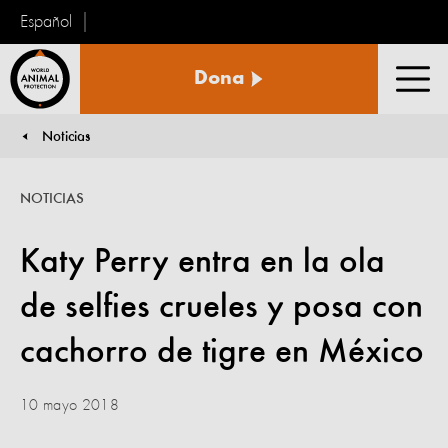
Español
Protección
Dona
Animal
Men
Mundial
Noticias
You are here:
NOTICIAS
Katy Perry entra en la ola
de selfies crueles y posa con
cachorro de tigre en México
10 mayo 2018