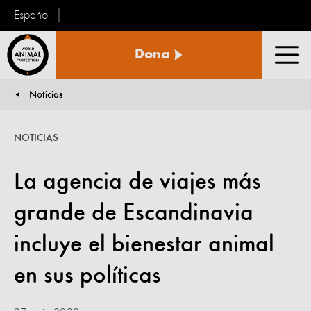
Español
Protección
Dona
Animal
Men
Mundial
Noticias
You are here:
NOTICIAS
La agencia de viajes más
grande de Escandinavia
incluye el bienestar animal
en sus políticas