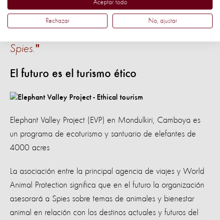
una oportunidad única para desarrollar
Aceptar todo
nuevas experiencias emocionantes en el
Rechazar
No, ajustar
futuro", dice la gerente de comunicaciones de
Spies.
El futuro es el turismo ético
Elephant Valley Project (EVP) en Mondulkiri, Camboya es
un programa de ecoturismo y santuario de elefantes de
4000 acres
La asociación entre la principal agencia de viajes y World
Animal Protection significa que en el futuro la organización
asesorará a Spies sobre temas de animales y bienestar
animal en relación con los destinos actuales y futuros del