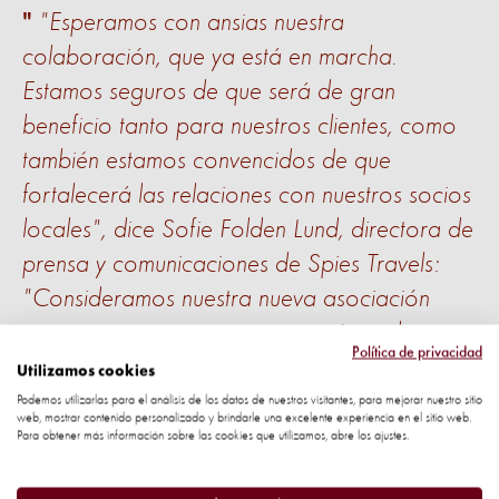
"Esperamos con ansias nuestra
colaboración, que ya está en marcha.
Estamos seguros de que será de gran
beneficio tanto para nuestros clientes, como
también estamos convencidos de que
fortalecerá las relaciones con nuestros socios
locales", dice Sofie Folden Lund, directora de
prensa y comunicaciones de Spies Travels:
"Consideramos nuestra nueva asociación
como un seguro que garantizará que los
Política de privacidad
visitantes puedan disfrutar de los animales de
Utilizamos cookies
forma segura y responsable mientras
Podemos utilizarlas para el análisis de los datos de nuestros visitantes, para mejorar nuestro sitio
web, mostrar contenido personalizado y brindarle una excelente experiencia en el sitio web.
exploran las posibilidades de nuestros
Para obtener más información sobre las cookies que utilizamos, abre los ajustes.
muchos destinos, y también lo vemos como