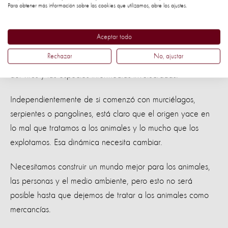
Para obtener más información sobre las cookies que utilizamos, abre los ajustes.
científica, la exhibición, la moda, los artículos de lujo, las
mascotas exóticas y el uso medicinal.
Aceptar todo
Desde el brote, los científicos han estado compitiendo para
Rechazar
No, ajustar
analizar el genoma COVID19 para comprender el origen
del virus y las especies intermedias involucradas.
Independientemente de si comenzó con murciélagos,
serpientes o pangolines, está claro que el origen yace en
lo mal que tratamos a los animales y lo mucho que los
explotamos. Esa dinámica necesita cambiar.
Necesitamos construir un mundo mejor para los animales,
las personas y el medio ambiente, pero esto no será
posible hasta que dejemos de tratar a los animales como
mercancías.