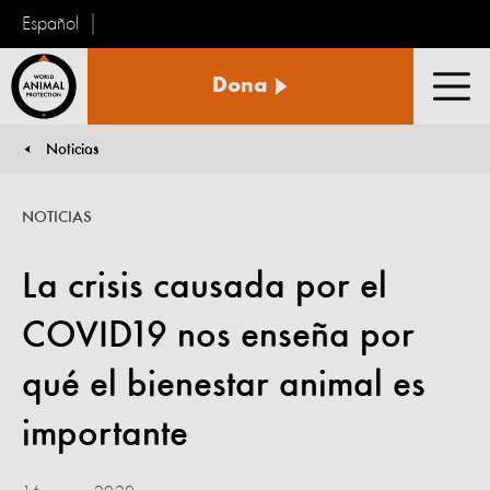
Español
Protección
Dona
Animal
Men
Mundial
Noticias
You are here:
NOTICIAS
La crisis causada por el
COVID19 nos enseña por
qué el bienestar animal es
importante