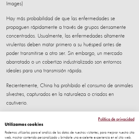
Images)
Hay más probabilidad de que las enfermedades se
propaguen rápidamente a través de grupos densamente
concentrados. Usualmente, las enfermedades altamente
virulentas deben matar primero a su huésped antes de
poder transmitirse a otro ser. Sin embargo, un mercado
abarrotado o un cobertizo industrializado son entornos
ideales para una transmisión rápida.
Recientemente, China ha prohibido el consumo de animales
silvestres, capturados en la naturaleza o criados en
cautiverio.
Este es un gran primer paso y debe celebrarse, pero
Política de privacidad
Utilizamos cookies
todavía falta protección para los animales silvestres
Podemos utilizarlas para el análisis de los datos de nuestros visitantes, para mejorar nuestro sitio
utilizados para fines no comestibles, incluida la investigación
web, mostrar contenido personalizado y brindarle una excelente experiencia en el sitio web.