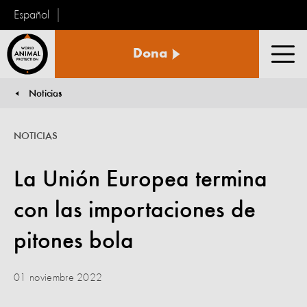
Español
Protección
Dona
Animal
Men
Mundial
Noticias
You are here:
NOTICIAS
La Unión Europea termina
con las importaciones de
pitones bola
01 noviembre 2022