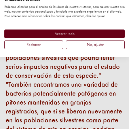
silvestres encontró que durante el
Podemos utilizarlas para el análisis de los datos de nuestros visitantes, para mejorar nuestro sitio
web, mostrar contenido personalizado y brindarle una excelente experiencia en el sitio web.
proceso de cría en granjas, las serpientes
Para obtener más información sobre las cookies que utilizamos, abre los ajustes.
se liberan sin la debida consideración de
su origen y los hábitats que requieren
Aceptar todo
para sobrevivir. Esta falla conduce a la
Rechazar
No, ajustar
contaminación genética de las
poblaciones silvestres que podría tener
serios impactos negativos para el estado
de conservación de esta especie.
También encontramos una variedad de
bacterias potencialmente patógenas en
pitones mantenidas en granjas
registradas, que si se liberan nuevamente
en las poblaciones silvestres como parte