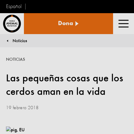
Español
Protección
Dona
Animal
Men
Mundial
Noticias
You are here:
NOTICIAS
Las pequeñas cosas que los
cerdos aman en la vida
19 febrero 2018