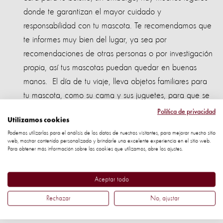
donde te garantizan el mayor cuidado y
responsabilidad con tu mascota. Te recomendamos que
te informes muy bien del lugar, ya sea por
recomendaciones de otras personas o por investigación
propia, así tus mascotas puedan quedar en buenas
manos. El día de tu viaje, lleva objetos familiares para
tu mascota, como su cama y sus juguetes, para que se
sienta más a gusto.
Política de privacidad
Utilizamos cookies
Si tu mascota va a viajar contigo:
Podemos utilizarlas para el análisis de los datos de nuestros visitantes, para mejorar nuestro sitio
web, mostrar contenido personalizado y brindarle una excelente experiencia en el sitio web.
Para obtener más información sobre las cookies que utilizamos, abre los ajustes.
1) Asegúrate de que tu mascota esté bien identificada. Si
se separa de ti por accidente, quien lo encuentre podrá
Aceptar todo
entrar en contacto fácilmente.
Rechazar
No, ajustar
2) En los viajes en coche, los animales deberán