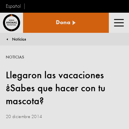
Español
Protección
Dona
Animal
Men
Mundial
Noticias
You are here:
NOTICIAS
Llegaron las vacaciones
¿Sabes que hacer con tu
mascota?
20 diciembre 2014