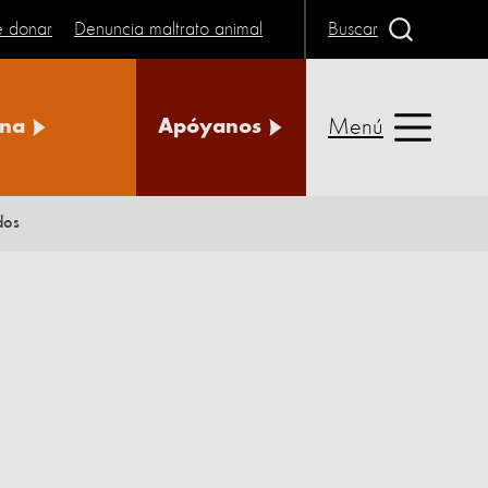
e donar
Denuncia maltrato animal
Buscar
Menú
na
Apóyanos
dos