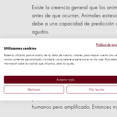
Existe la creencia general que los ani
antes de que ocurran. Animales estres
debe a una capacidad de predicción de
agudos.
Juan Carlos Murillo, Gerente de Respu
Política de pri
Utilizamos cookies
animales no predicen, tienen sentidos
Podemos utilizarlas para el análisis de los datos de nuestros visitantes, para mejorar nuestro sitio w
mostrar contenido personalizado y brindarle una excelente experiencia en el sitio web. Para obte
comparación con los humanos. Por ejem
información sobre las cookies que utilizamos, abre los ajustes.
drogas, los humanos no tenemos esa 
Aceptar todo
“Es por esta ampliación de sus sentido
Rechazar
No, ajustar
animales seguros durante desastres. S
predecir, los descuidamos. Ellos entran
humanos pero amplificado. Entonces no 