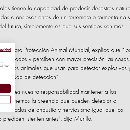
males tienen la capacidad de predecir desastres natura
ados o ansiosos antes de un terremoto o tormenta no 
l futuro, simplemente es que sus sentidos son más
esta para Protección Animal Mundial, explica que “lo
vacidad
 aumentados y perciben con mayor precisión las cosas
eb,
ner más
plo los animales que usan para detectar explosivos 
capacidad de detección”
s, que es nuestra responsabilidad mantener a los
i mantenemos la creencia que pueden detectar o
 en estados de angustia y nerviosismo igual que los
predicen, sienten antes”, dijo Murillo.