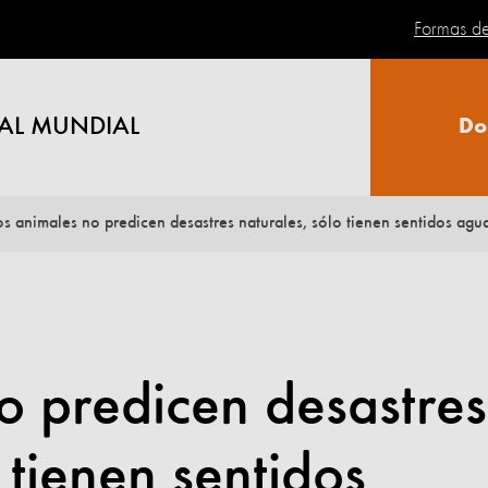
Formas d
AL MUNDIAL
Do
os animales no predicen desastres naturales, sólo tienen sentidos agu
o predicen desastres
 tienen sentidos