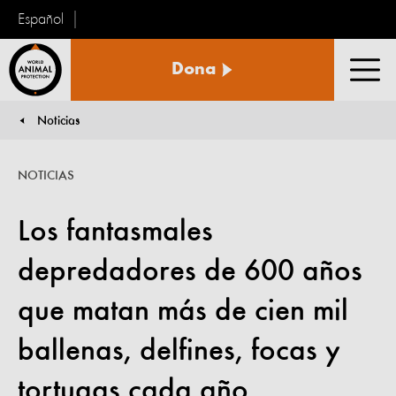
Español
Protección
Dona
Animal
Men
Mundial
Noticias
You are here:
NOTICIAS
Los fantasmales
depredadores de 600 años
que matan más de cien mil
ballenas, delfines, focas y
tortugas cada año