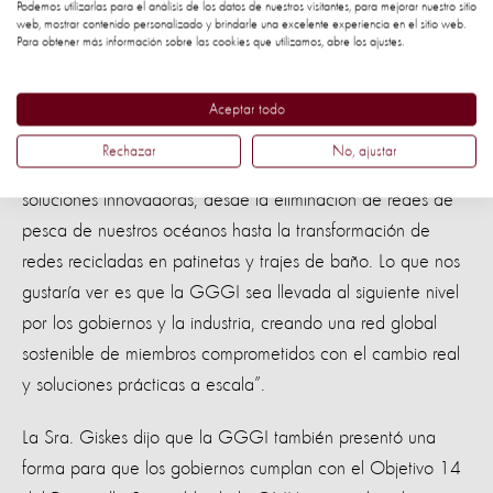
Podemos utilizarlas para el análisis de los datos de nuestros visitantes, para mejorar nuestro sitio
necesita un enfoque global para que el problema de las
web, mostrar contenido personalizado y brindarle una excelente experiencia en el sitio web.
Para obtener más información sobre las cookies que utilizamos, abre los ajustes.
redes fantasmas sea vigilado y resuelto a gran escala. Los
gobiernos y la industria son parte de esta solución.
Aceptar todo
"Nuestra Iniciativa Global de Redes Fantasma cuenta con
Rechazar
No, ajustar
más de 80 participantes de la industria que impulsan
soluciones innovadoras, desde la eliminación de redes de
pesca de nuestros océanos hasta la transformación de
redes recicladas en patinetas y trajes de baño. Lo que nos
gustaría ver es que la GGGI sea llevada al siguiente nivel
por los gobiernos y la industria, creando una red global
sostenible de miembros comprometidos con el cambio real
y soluciones prácticas a escala”.
La Sra. Giskes dijo que la GGGI también presentó una
forma para que los gobiernos cumplan con el Objetivo 14