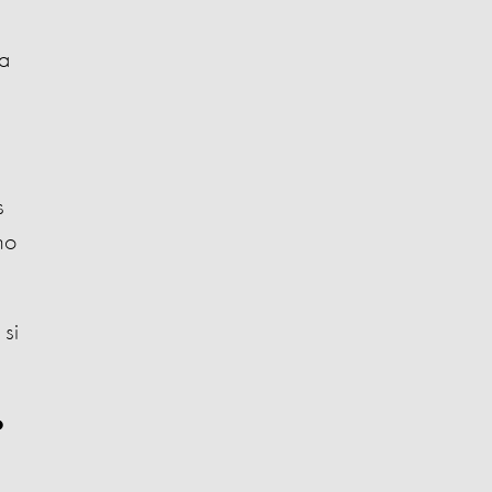
ta
s
no
 si
o