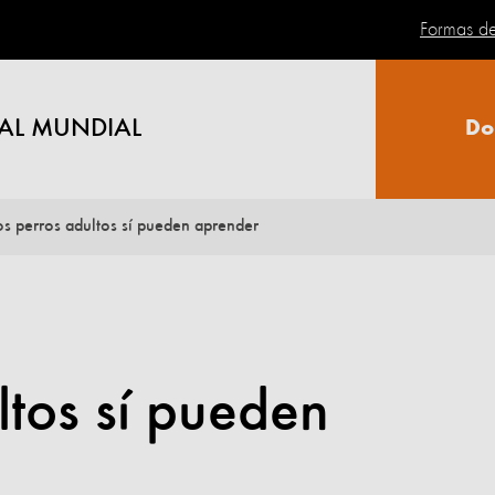
Formas d
AL MUNDIAL
Do
os perros adultos sí pueden aprender
ltos sí pueden