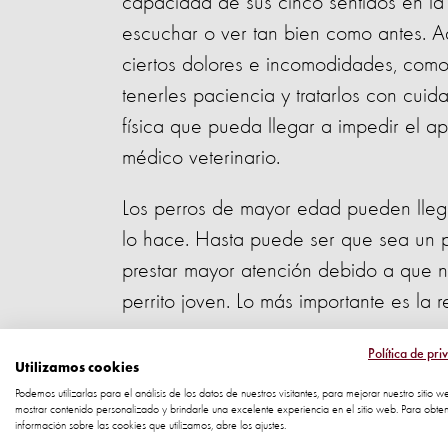
capacidad de sus cinco sentidos en la 
escuchar o ver tan bien como antes. Ad
ciertos dolores e incomodidades, como 
tenerles paciencia y tratarlos con cui
física que pueda llegar a impedir el a
médico veterinario.
Los perros de mayor edad pueden lleg
lo hace. Hasta puede ser que sea un p
prestar mayor atención debido a que n
perrito joven. Lo más importante es la r
Por ejemplo, podrías pensar en hacer 
Política de pri
Utilizamos cookies
(sentarse, rodar, dar la pata). Esto pue
Podemos utilizarlas para el análisis de los datos de nuestros visitantes, para mejorar nuestro sitio w
mostrar contenido personalizado y brindarle una excelente experiencia en el sitio web. Para obte
La manera más común para entrenarlos
información sobre las cookies que utilizamos, abre los ajustes.
complejidad. Por ejemplo, si quieres qu