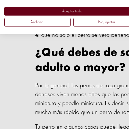
Después de unos días o semanas cuand
Aceptar todo
más, el de levantar la pata del piso. El
Rechazar
No, ajustar
mano. Con esas interacciones ellos sen
el que no solo el perro se verá benefic
¿Qué debes de sa
adulto o mayor?
Por lo general, los perros de raza gran
daneses viven menos años que los per
miniatura y poodle miniatura. Es decir, 
mucho más rápido que un perro de ra
Tu perro en algunos casos puede lleg