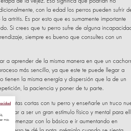
etapa de la vejez. Eso significa que podrían no
icionalmente, con la edad los perros pueden sufrir d
la artritis. Es por esto que es sumamente importante
dado. Si crees que tu perro sufre de alguna incapacida
prendizaje, siempre es bueno que consultes con un
ar a aprender de la misma manera en que un cachor
roceso más sencillo, ya que este te puede llegar a
o tienen la misma energía y dispersión que la de un
epetición, la paciencia y poner de tu parte.
caminatas cortas con tu perro y enseñarle un truco nu
vacidad
de llegar a ser un gran estímulo físico y mental para ell
eb,
ner más
 es comenzar con lo básico e ir aumentando en
e tu perro te dé la pata, prémialo cuando se sienta.