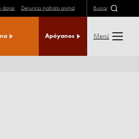
e donar
Denuncia maltrato animal
Buscar
Menú
na
Apóyanos