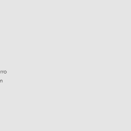
rro
en