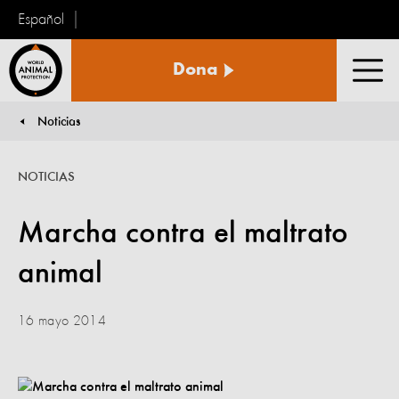
Español
Protección
Dona
Animal
Men
Mundial
Noticias
You are here:
NOTICIAS
Marcha contra el maltrato
animal
16 mayo 2014