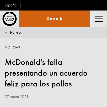
Español
Protección
Dona
Animal
Men
Mundial
Noticias
You are here:
NOTICIAS
McDonald's falla
presentando un acuerdo
feliz para los pollos
27 enero 2018