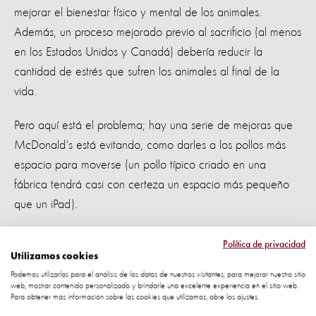
mejorar el bienestar físico y mental de los animales.
Además, un proceso mejorado previo al sacrificio (al menos
en los Estados Unidos y Canadá) debería reducir la
cantidad de estrés que sufren los animales al final de la
vida.
Pero aquí está el problema; hay una serie de mejoras que
McDonald's está evitando, como darles a los pollos más
espacio para moverse (un pollo típico criado en una
fábrica tendrá casi con certeza un espacio más pequeño
que un iPad).
En cambio, la compañía promete llevar a cabo más
Política de privacidad
investigaciones. Pero más investigaciones por sí solas no lo
Utilizamos cookies
Podemos utilizarlas para el análisis de los datos de nuestros visitantes, para mejorar nuestro sitio
reducirán; necesitamos un liderazgo claro y compromisos
web, mostrar contenido personalizado y brindarle una excelente experiencia en el sitio web.
específicos para ayudar a los productores de aves de
Para obtener más información sobre las cookies que utilizamos, abre los ajustes.