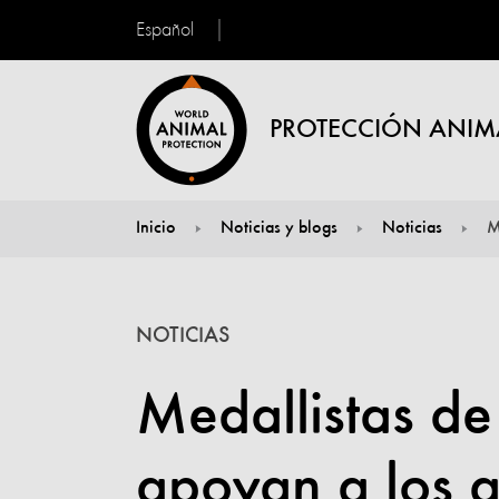
Español
PROTECCIÓN ANIM
Inicio
Noticias y blogs
Noticias
M
You are here:
NOTICIAS
Medallistas de
apoyan a los a