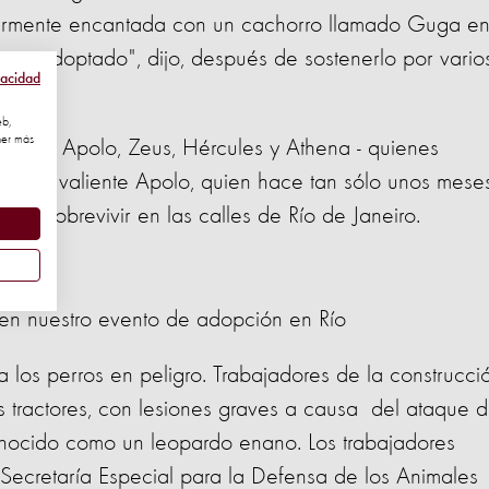
cularmente encantada con un cachorro llamado Guga e
e sea adoptado", dijo, después de sostenerlo por vario
vacidad
eb,
ner más
limpo - Apolo, Zeus, Hércules y Athena - quienes
por el valiente Apolo, quien hace tan sólo unos mese
ara sobrevivir en las calles de Río de Janeiro.
 en nuestro evento de adopción en Río
a los perros en peligro. Trabajadores de la construcci
s tractores, con lesiones graves a causa del ataque 
onocido como un leopardo enano. Los trabajadores
la Secretaría Especial para la Defensa de los Animales