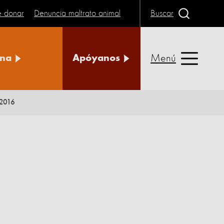
e donar
Denuncia maltrato animal
Buscar
Menú
na
Apóyanos
 2016