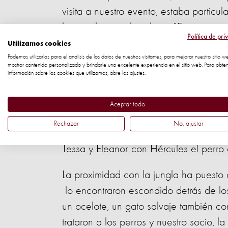
visita a nuestro evento, estaba parti
honor al tenista brasileño. "Espero qu
Política de pri
minutos.
Utilizamos cookies
Podemos utilizarlas para el análisis de los datos de nuestros visitantes, para mejorar nuestro sitio w
mostrar contenido personalizado y brindarle una excelente experiencia en el sitio web. Para obte
Era una familia de perros dioses del O
información sobre las cookies que utilizamos, abre los ajustes.
ganaron el corazón de Tessa. Dirigido 
luchaba junto a sus jóvenes hermanos p
Aceptar todo
Rechazar
No, ajustar
Tessa y Eleanor con Hércules el perro
La proximidad con la jungla ha puesto 
lo encontraron escondido detrás de lo
un ocelote, un gato salvaje también c
trataron a los perros y nuestro socio, 