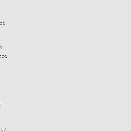
as
n
cos
e
 su