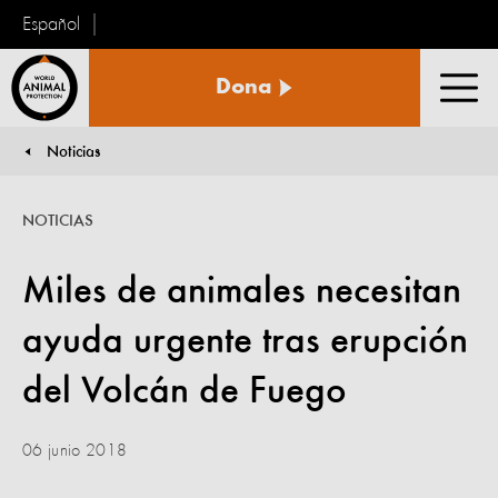
Español
Protección
Dona
Animal
Men
Mundial
Noticias
You are here:
NOTICIAS
Miles de animales necesitan
ayuda urgente tras erupción
del Volcán de Fuego
06 junio 2018