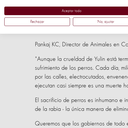
Aceptar todo
Nuestra propuesta de solución a los p
ciclo completo de gestión de la poblac
Rechazar
No, ajustar
causas fundamentales de la reproducci
Pankaj KC, Director de Animales en C
"Aunque la crueldad de Yulin está ter
sufrimiento de los perros. Cada día, m
por las calles, electrocutados, envene
ejecutan casi siempre es una muerte h
El sacrificio de perros es inhumano e i
de la rabia - la única manera de elimin
Queremos que los gobiernos de todo el