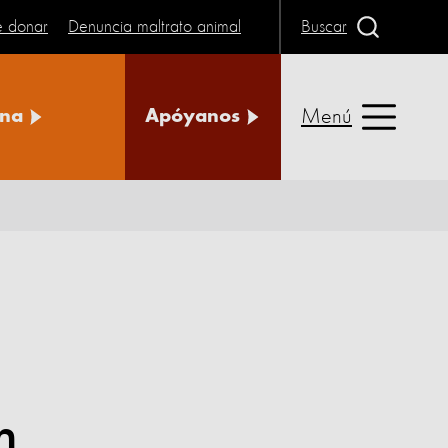
e donar
Denuncia maltrato animal
Buscar
Menú
na
Apóyanos
n