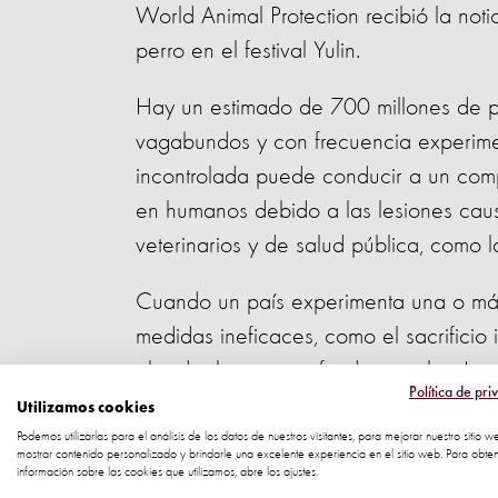
World Animal Protection recibió la not
perro en el festival Yulin.
Hay un estimado de 700 millones de p
vagabundos y con frecuencia experimen
incontrolada puede conducir a un comp
en humanos debido a las lesiones caus
veterinarios y de salud pública, como l
Cuando un país experimenta una o má
medidas ineficaces, como el sacrificio
abordar las causas fundamentales. Los 
Política de pri
poblaciones de perros debido a una fa
Utilizamos cookies
contribuyen al problema.
Podemos utilizarlas para el análisis de los datos de nuestros visitantes, para mejorar nuestro sitio w
mostrar contenido personalizado y brindarle una excelente experiencia en el sitio web. Para obte
información sobre las cookies que utilizamos, abre los ajustes.