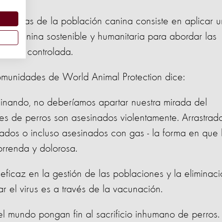
roblemas de la población canina consiste en aplicar u
ión canina sostenible y humanitaria para abordar las
ón no controlada.
omunidades de World Animal Protection dice:
minando, no deberíamos apartar nuestra mirada del
iles de perros son asesinados violentamente. Arrastrad
nados o incluso asesinados con gas - la forma en que 
orrenda y dolorosa.
neficaz en la gestión de las poblaciones y la eliminac
ar el virus es a través de la vacunación.
 mundo pongan fin al sacrificio inhumano de perros.