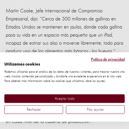
Martin Cooke, Jefe Internacional de Compromiso
Empresarial, dijo: "Cerca de 300 millones de gallinas en
Estados Unidos se mantienen en jaulas, donde cada gallina
pasa su vida en un espacio más pequeño que un iPad,
incapaz de estirar sus alas o moverse libremente; todo para
producir uno de los alimentos más básicos - los huevos ".
Política de privacidad
"Estamos orgullosos de asociarnos con Nestlé, que está
Utilizamos cookies
Podemos utilizarlas para el análisis de los datos de nuestros visitantes, para mejorar nuestro sitio
escuchando las preocupaciones de sus clientes y pone el
web, mostrar contenido personalizado y brindarle una excelente experiencia en el sitio web.
bienestar animal en la vanguardia de su poder adquisitivo.
Para obtener más información sobre las cookies que utilizamos, abre los ajustes.
Están tomando una vía responsable para la obtención de
sus huevos, que a fin de cuentas mejorará las vidas de
Aceptar todo
millones de gallinas. Las grandes compañías alimenticias
Rechazar
No, ajustar
como Nestlé tienen el poder de producir cambios positivos
en cada nivel de la cadena de producción”.