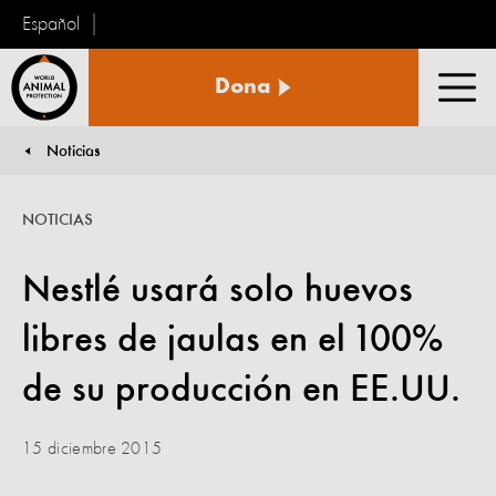
Español
Protección
Dona
Animal
Men
Mundial
Noticias
You are here:
NOTICIAS
Nestlé usará solo huevos
libres de jaulas en el 100%
de su producción en EE.UU.
15 diciembre 2015