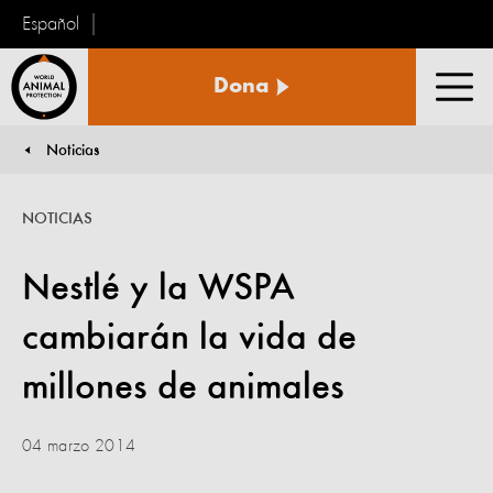
Español
Protección
Dona
Animal
Men
Mundial
Noticias
You are here:
NOTICIAS
Nestlé y la WSPA
cambiarán la vida de
millones de animales
04 marzo 2014