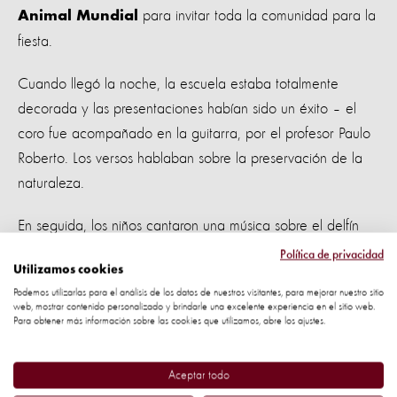
para invitar toda la comunidad para la
Animal Mundial
fiesta.
Cuando llegó la noche, la escuela estaba totalmente
decorada y las presentaciones habían sido un éxito – el
coro fue acompañado en la guitarra, por el profesor Paulo
Roberto. Los versos hablaban sobre la preservación de la
naturaleza.
En seguida, los niños cantaron una música sobre el delfín
rosado, acompañadas por los instrumentos hechos con
Política de privacidad
Utilizamos cookies
material reciclado.
Podemos utilizarlas para el análisis de los datos de nuestros visitantes, para mejorar nuestro sitio
web, mostrar contenido personalizado y brindarle una excelente experiencia en el sitio web.
Para obtener más información sobre las cookies que utilizamos, abre los ajustes.
Y para finalizar con broche de oro, la comunidad organizó
Aceptar todo
un concurso para seleccionar el Guardián y Guardiana del