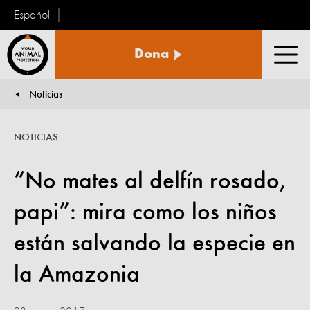
Español
Protección
Dona
Animal
Men
Mundial
Noticias
You are here:
NOTICIAS
“No mates al delfín rosado,
papi”: mira como los niños
están salvando la especie en
la Amazonia