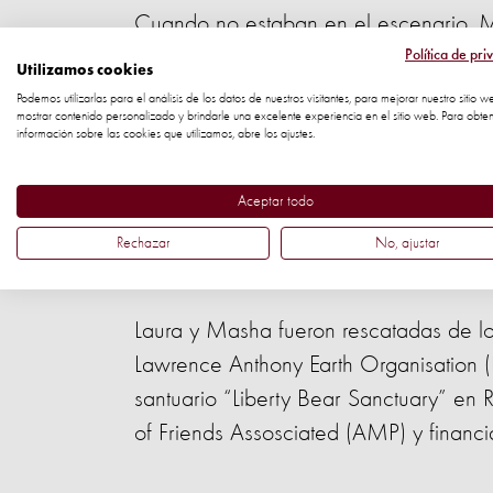
Cuando no estaban en el escenario, Ma
jaulas en las que apenas podían voltea
Política de pri
Utilizamos cookies
Podemos utilizarlas para el análisis de los datos de nuestros visitantes, para mejorar nuestro sitio w
mostrar contenido personalizado y brindarle una excelente experiencia en el sitio web. Para obte
información sobre las cookies que utilizamos, abre los ajustes.
Aceptar todo
Las jaulas en las que Masha y Lora p
Rechazar
No, ajustar
Pero ahora, su pesadilla ha acabado...
Laura y Masha fueron rescatadas de l
Lawrence Anthony Earth Organisation (
santuario “Liberty Bear Sanctuary” en 
of Friends Assosciated (AMP) y financ