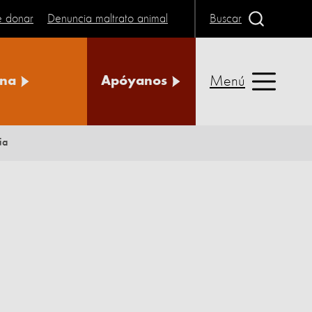
e donar
Denuncia maltrato animal
Buscar
Menú
na
Apóyanos
ia