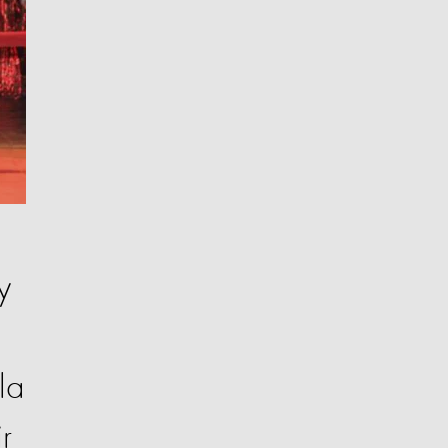
y
la
r