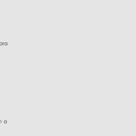
ara
n a