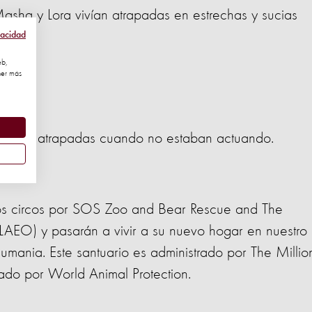
sha y Lora vivían atrapadas en estrechas y sucias
rse.
vacidad
eb,
ner más
asaban atrapadas cuando no estaban actuando.
os circos por SOS Zoo and Bear Rescue and The
LAEO) y pasarán a vivir a su nuevo hogar en nuestro
Rumania. Este santuario es administrado por The Millio
iado por World Animal Protection.