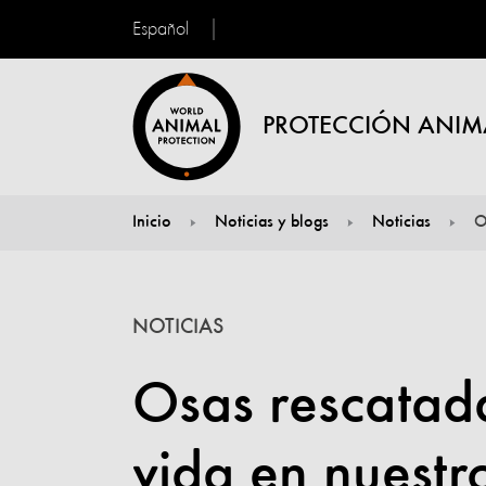
Español
PROTECCIÓN ANIM
Inicio
Noticias y blogs
Noticias
O
You are here:
NOTICIAS
Osas rescatada
vida en nuestr