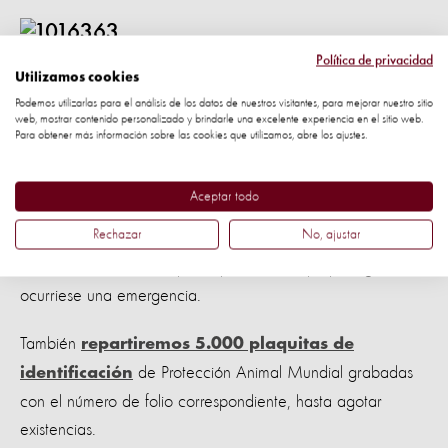
Política de privacidad
Utilizamos cookies
Crédito: AP Photo / Eduardo Verdugo
Podemos utilizarlas para el análisis de los datos de nuestros visitantes, para mejorar nuestro sitio
web, mostrar contenido personalizado y brindarle una excelente experiencia en el sitio web.
¡Atención Veracruz!
Para obtener más información sobre las cookies que utilizamos, abre los ajustes.
Entre noviembre y diciembre, Protección Animal
Aceptar todo
Mundial estará en la ciudad de Veracruz
Rechazar
No, ajustar
promoviendo la identificación de mascotas y el registro en
nuestra base de datos para que estén mejor protegidas si
ocurriese una emergencia.
También
repartiremos 5.000 plaquitas de
de Protección Animal Mundial grabadas
identificación
con el número de folio correspondiente, hasta agotar
existencias.