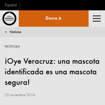
Español
Protección
Dona
Animal
Men
Mundial
Noticias
You are here:
NOTICIAS
¡Oye Veracruz: una mascota
identificada es una mascota
segura!
25 noviembre 2016