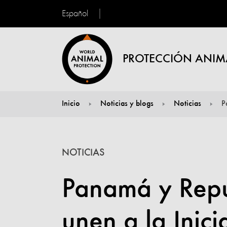
Español
PROTECCIÓN ANIM
Inicio
Noticias y blogs
Noticias
P
You are here:
NOTICIAS
Panamá y Repú
unen a la Inic