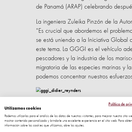
de Panamá (ARAP) celebrando despué
La ingeniera Zuleika Pinzón de la Aut
"Es crucial que abordemos el problem
se está uniendo a la Iniciativa Global
este tema. La GGGI es el vehículo ad
pescadores y la industria de los marisc
migratoria de las especies marinas y l
podemos concentrar nuestros esfuerzos 
Didier Reynders, Primer Ministro Belga
Política de pri
Utilizamos cookies
Sede de las Naciones Unidas durante 
Podemos utilizarlas para el análisis de los datos de nuestros visitantes, para mejorar nuestro sitio w
mostrar contenido personalizado y brindarle una excelente experiencia en el sitio web. Para obte
Unidas el 5 de junio de 2017.
información sobre las cookies que utilizamos, abre los ajustes.