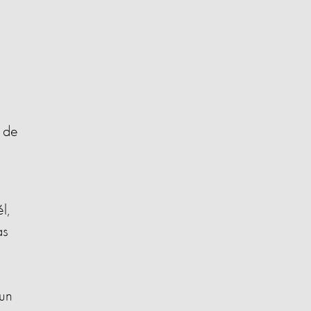
a de
l
l,
as
un