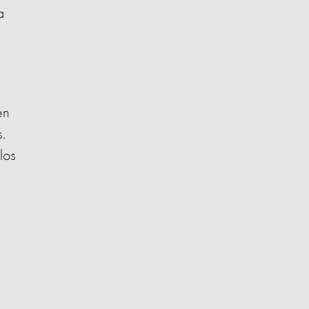
a
en
.
los