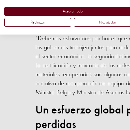
La cantidad de equipo fantasma que e
Aceptar todo
en aumento. Es por eso que Protecci
Rechazar
No, ajustar
encontrar y poner en marcha soluciones
"Debemos esforzarnos por hacer que el
los gobiernos trabajen juntos para red
el sector económico, la seguridad alim
La certificación y marcado de las redes
materiales recuperados son algunas d
iniciativa de recuperación de equipo de
Ministro Belga y Ministro de Asuntos E
Un esfuerzo global 
perdidas