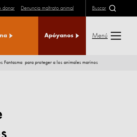
e donar
Denuncia maltrato animal
Buscar
Menú
na
Apóyanos
es Fantasma para proteger a los animales marinos
e
es