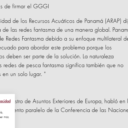
s de firmar el GGGI
oridad de los Recursos Acuáticos de Panamá (ARAP) di
a de las redes fantasma de una manera global. Pana
 de Redes Fantasma debido a su enfoque multilateral d
ecuado para abordar este problema porque los
os deben ser parte de la solución. La naturaleza
as redes de pesca fantasma significa también que no
en un solo lugar. "
 y Ministro de Asuntos Exteriores de Europa, habló en 
vacidad
un evento paralelo de la Conferencia de las Nacion
eb,
ner más