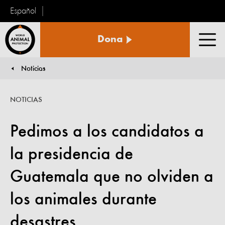
Español
Protección
Dona
Animal
Men
Mundial
Noticias
You are here:
NOTICIAS
Pedimos a los candidatos a
la presidencia de
Guatemala que no olviden a
los animales durante
desastres