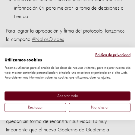
información útil para mejorar la toma de decisiones a
tiempo.
Para lograr la aprobación y firma del protocolo, lanzamos
la campaña
#NoLosOlvides
.
Juan Carlos Murillo, nuestro Gerente Internacional de
Política de privacidad
Utilizamos cookies
Respuesta de Animales en Desastre explica: “en
Podemos utilizarlas para el análisis de los datos de nuestros visitantes, para mejorar nuestro sitio
Guatemala, responder con rapidez a la protección de los
web, mostrar contenido personalizado y brindarle una excelente experiencia en el sitio web.
Para obtener más información sobre las cookies que utilizamos, abre los ajustes.
animales puede reducir la necesidad de ayuda a largo
plazo. Si se salvan los animales, las familias pueden
mantenerse autosuficientes y estar mejor preparados para
Aceptar todo
desastres futuros. Pero sin animales, las familias pierden una
Rechazar
No, ajustar
de sus principales fuentes de ingresos y a menudo se
quedan sin forma de reconstruir sus vidas. Es muy
importante que el nuevo Gobierno de Guatemala