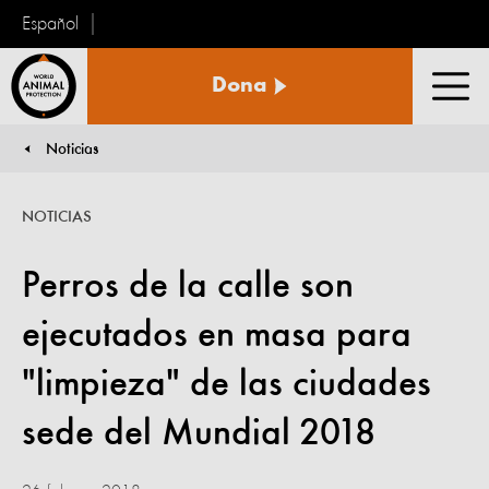
Español
Protección
Dona
Animal
Men
Mundial
Noticias
You are here:
NOTICIAS
Perros de la calle son
ejecutados en masa para
"limpieza" de las ciudades
sede del Mundial 2018