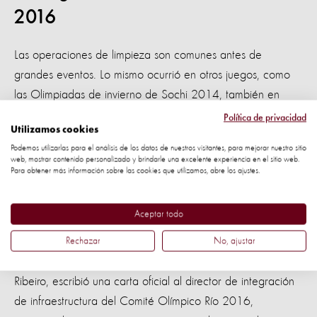
2016
Las operaciones de limpieza son comunes antes de
grandes eventos. Lo mismo ocurrió en otros juegos, como
las Olimpiadas de invierno de Sochi 2014, también en
Rusia.
Política de privacidad
Utilizamos cookies
En Brasil, en vísperas de la realización de los Juegos
Podemos utilizarlas para el análisis de los datos de nuestros visitantes, para mejorar nuestro sitio
web, mostrar contenido personalizado y brindarle una excelente experiencia en el sitio web.
Olímpicos de 2016, recibimos denuncias de protectores
Para obtener más información sobre las cookies que utilizamos, abre los ajustes.
independientes de la ciudad de Río de Janeiro - informando
que el gobierno iniciaría un proceso de "limpieza" de la
Aceptar todo
ciudad, incluyendo la captura de animales de calle.
Rechazar
No, ajustar
Nuestra gerente de programas veterinarios, Rosangela
Ribeiro, escribió una carta oficial al director de integración
de infraestructura del Comité Olímpico Río 2016,