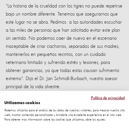
"La historia de la crueldad con los tigres no puede repetirse
bajo un nombre diferente. Tenemos que asegurarnos que
este lugar no se abra. Pedimos a las autoridades escuchar
a las miles de personas que han solicitado evitar este plan
sin sentido. No podemos caer de nuevo en el escenario
inaceptable de criar cachorros, separados de sus madres,
mantenerlos en pequeños recintos, con un cuidado
veterinario limitado y sufriendo estrés y lesiones, para
obtener ganancias, ya que todas estas causan sufrimiento
extremo". Dijo el Dr. Jan Schmidt-Burbach, nuestro asesor
principal de la vida silvestre.
Política de privacidad
Hablamos con el personal del Departamento de Parques
Utilizamos cookies
Nacionales, Conservación de Flora y Fauna Silvestre (DNP)
Podemos utilizarlas para el análisis de los datos de nuestros visitantes, para mejorar nuestro sitio
web, mostrar contenido personalizado y brindarle una excelente experiencia en el sitio web.
de Tailandia sobre la petición
Para obtener más información sobre las cookies que utilizamos, abre los ajustes.