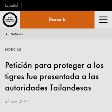
Español
Protección
Dona
Animal
Men
Mundial
Noticias
You are here:
NOTICIAS
Petición para proteger a los
tigres fue presentada a las
autoridades Tailandesas
24 abril 2017