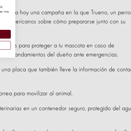
eb,
on lanza hoy una campaña en la que Trueno, un perro
ner más
latinoamericanos sobre cómo prepararse junto con su
.
medidas para proteger a tu mascota en caso de
como mandamientos del dueño ante emergencias.
n una placa que también lleve la información de conta
rrea para movilizar al animal.
erinarias en un contenedor seguro, protegido del ag