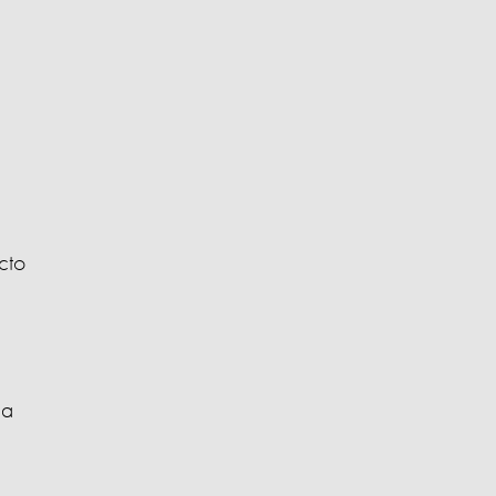
cto
ua