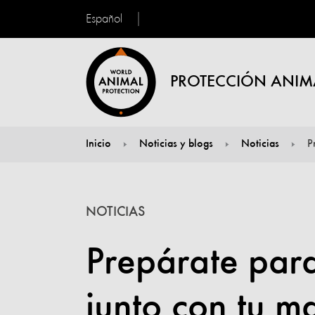
Español
PROTECCIÓN ANIM
Inicio
Noticias y blogs
Noticias
P
You are here:
NOTICIAS
Prepárate par
junto con tu m