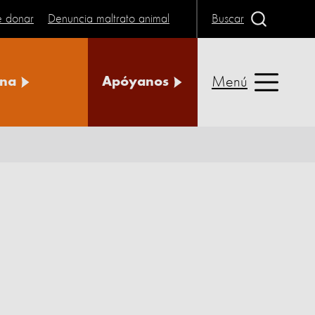
e donar
Denuncia maltrato animal
Buscar
Menú
na
Apóyanos