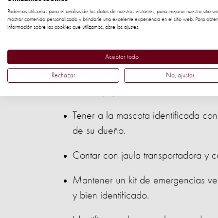
Podemos utilizarlas para el análisis de los datos de nuestros visitantes, para mejorar nuestro sitio w
Es por esto que World Animal Protecti
mostrar contenido personalizado y brindarle una excelente experiencia en el sitio web. Para obte
información sobre las cookies que utilizamos, abre los ajustes.
salchicha, que ofrece consejos a los 
familia y animales ante una emergencia
Aceptar todo
A continuación te brindamos algunas 
Rechazar
No, ajustar
desastres, y que hemos denominado 
Tener a la mascota identificada co
de su dueño.
Contar con jaula transportadora y co
Mantener un kit de emergencias vet
y bien identificado.