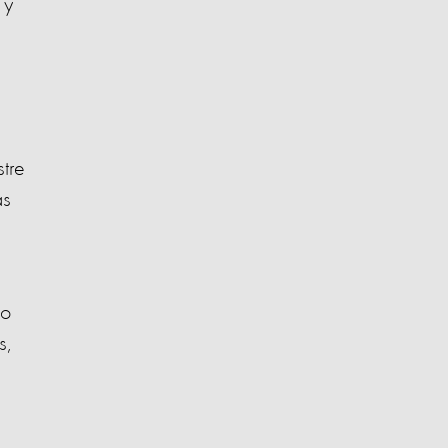
 y
tre
as
mo
s,