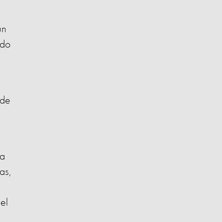
un
ndo
 de
 a
as,
el