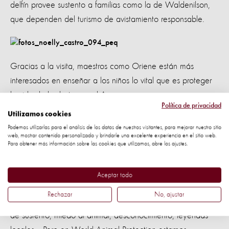
delfín provee sustento a familias como la de Waldenilson,
que dependen del turismo de avistamiento responsable.
Gracias a la visita, maestros como Oriene están más
interesados en enseñar a los niños lo vital que es proteger
la vida de los botos en el Amazonas.
Política de privacidad
Utilizamos cookies
Alcinei da Silva, otro maestro de Porto Braga, nos comentó:
Podemos utilizarlas para el análisis de los datos de nuestros visitantes, para mejorar nuestro sitio
“El turismo responsable con el boto sí funcionaría en nuestra
web, mostrar contenido personalizado y brindarle una excelente experiencia en el sitio web.
Para obtener más información sobre las cookies que utilizamos, abre los ajustes.
comunidad, porque los protegemos y a la vez generamos
ingresos. Definitivamente me gustaría trabajar en un
Aceptar todo
proyecto como este”.
Rechazar
No, ajustar
La caza del boto ocurre por muchas razones: necesidad
de sustento, miedo al animal, desconocimiento, leyendas