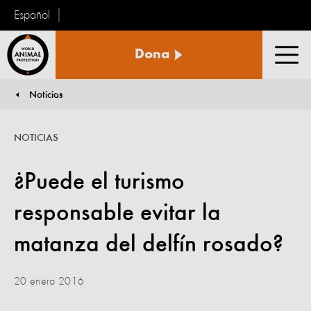
Español
Protección
Dona
Animal
Men
Mundial
Noticias
You are here:
NOTICIAS
¿Puede el turismo
responsable evitar la
matanza del delfín rosado?
20 enero 2016