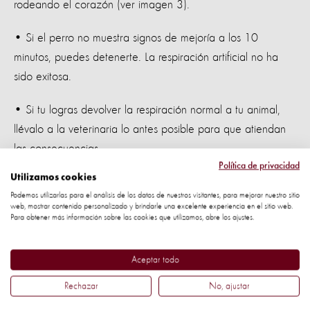
rodeando el corazón (ver imagen 3).
• Si el perro no muestra signos de mejoría a los 10
minutos, puedes detenerte. La respiración artificial no ha
sido exitosa.
• Si tu logras devolver la respiración normal a tu animal,
llévalo a la veterinaria lo antes posible para que atiendan
las consecuencias.
Política de privacidad
Utilizamos cookies
Presiona el pecho de forma firme y rápida para que el
Podemos utilizarlas para el análisis de los datos de nuestros visitantes, para mejorar nuestro sitio
pecho se hunda de 1-2cms dependiendo del tamaño del
web, mostrar contenido personalizado y brindarle una excelente experiencia en el sitio web.
Para obtener más información sobre las cookies que utilizamos, abre los ajustes.
perro. Debes mantener el ritmo de 2 compresiones por
segundo.
Aceptar todo
Realiza el masaje cardiaco durante 15 segundos y
Rechazar
No, ajustar
seguidamente dale respiración artificial durante 15