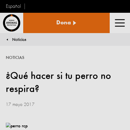
Español
Protección
Dona
Animal
Men
Mundial
Noticias
You are here:
NOTICIAS
¿Qué hacer si tu perro no
respira?
17 mayo 2017