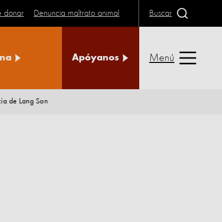
e donar
Denuncia maltrato animal
Buscar
Menú
na
Apóyanos
cia de Lang Son