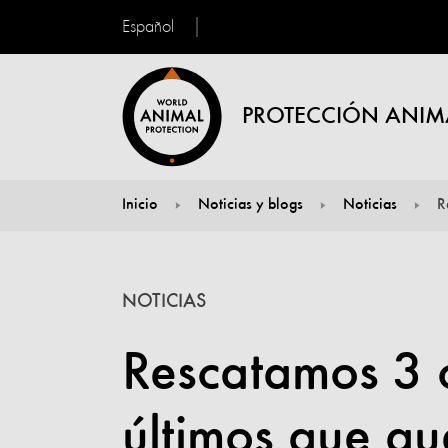
Español
PROTECCIÓN ANIM
Inicio
Noticias y blogs
Noticias
R
You are here:
NOTICIAS
Rescatamos 3 o
últimos que q