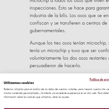
microchip a todos los osos que viven e
inspecciones. Esto se hace para garant
industria de la bilis. Los osos que se 
confiscan y se transfieren a centros de
gubernamentales.
Aunque los tres osos tenían microchip,
tenía un microchip y tuvo que ser confi
voluntariamente los dos osos restantes
persuadieron de hacerlo.
Los osos tienen alrededor de 21 años
Política de pri
Utilizamos cookies
pequeñas jaulas de hormigón de 1,5 met
Podemos utilizarlas para el análisis de los datos de nuestros visitantes, para mejorar nuestro sitio w
mostrar contenido personalizado y brindarle una excelente experiencia en el sitio web. Para obte
información sobre las cookies que utilizamos, abre los ajustes.
El rescate