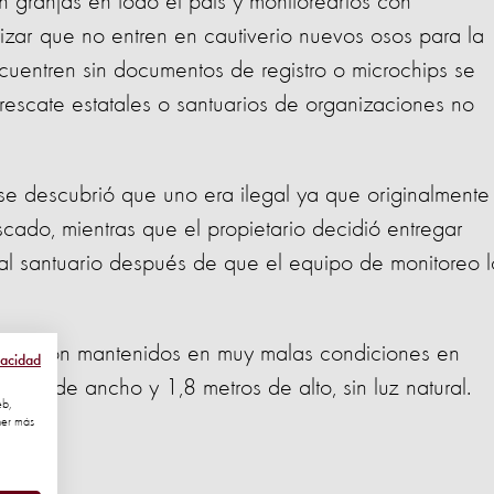
n granjas en todo el país y monitorearlos con
izar que no entren en cautiverio nuevos osos para la
encuentren sin documentos de registro o microchips se
 rescate estatales o santuarios de organizaciones no
 se descubrió que uno era ilegal ya que originalmente
scado, mientras que el propietario decidió entregar
 al santuario después de que el equipo de monitoreo l
 y fueron mantenidos en muy malas condiciones en
vacidad
ros de ancho y 1,8 metros de alto, sin luz natural.
eb,
ner más