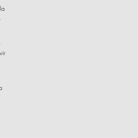
la
s
e
vir
a