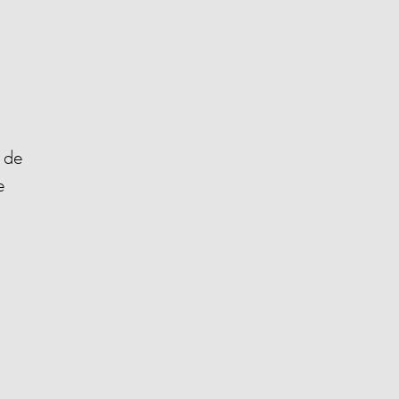
s de
e
s