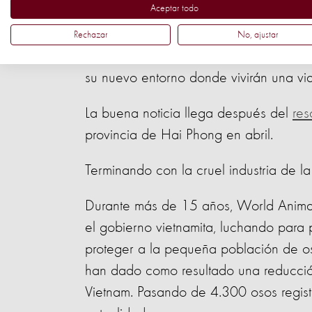
Aceptar todo
El rescate tuvo lugar el viernes 25 de 
Rechazar
No, ajustar
conducidos al santuario. El transporte 
su nuevo entorno donde vivirán una vida
La buena noticia llega después del
res
provincia de Hai Phong en abril.
Terminando con la cruel industria de la
Durante más de 15 años, World Animal
el gobierno vietnamita, luchando para po
proteger a la pequeña población de os
han dado como resultado una reducció
Vietnam. Pasando de 4.300 osos regis