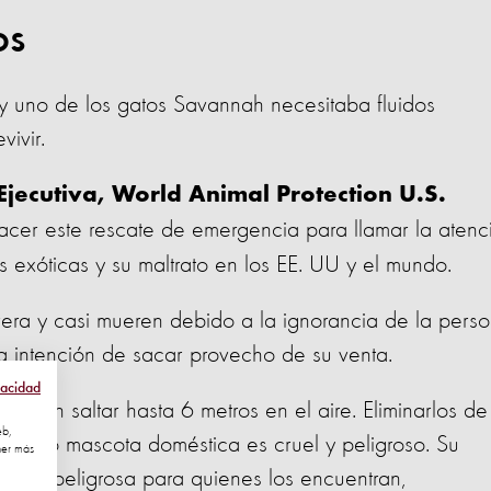
nos
 y uno de los gatos Savannah necesitaba fluidos
ivir.
Ejecutiva, World Animal Protection U.S.
r este rescate de emergencia para llamar la atenc
as exóticas y su maltrato en los EE. UU y el mundo.
evera y casi mueren debido a la ignorancia de la pers
a intención de sacar provecho de su venta.
vacidad
ueden saltar hasta 6 metros en el aire. Eliminarlos de
eb,
a como mascota doméstica es cruel y peligroso. Su
ner más
uación peligrosa para quienes los encuentran,