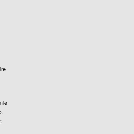
ire
nte
o.
o