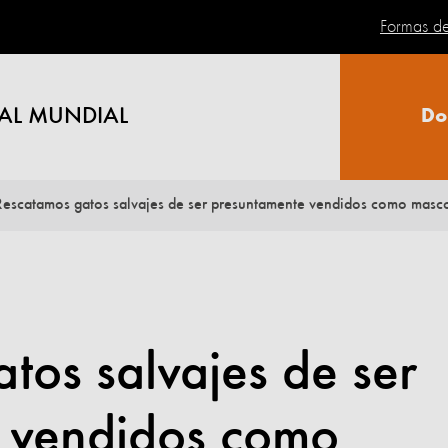
Formas d
AL MUNDIAL
Do
Rescatamos gatos salvajes de ser presuntamente vendidos como masco
tos salvajes de ser
 vendidos como