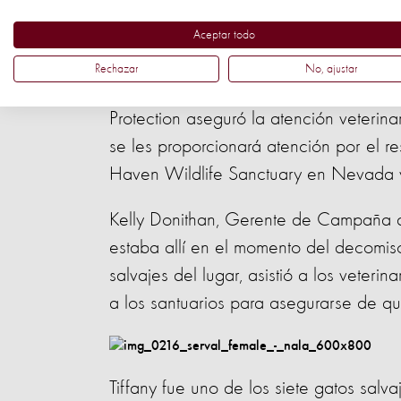
especialmente animales pequeños y niñ
Aceptar todo
Para garantizar la seguridad de los an
Rechazar
No, ajustar
planificó durante la semana anterior a
Protection aseguró la atención veteri
se les proporcionará atención por el re
Haven Wildlife Sanctuary en Nevada y
Kelly Donithan, Gerente de Campaña d
estaba allí en el momento del decomis
salvajes del lugar, asistió a los veter
a los santuarios para asegurarse de que 
Tiffany fue uno de los siete gatos sa