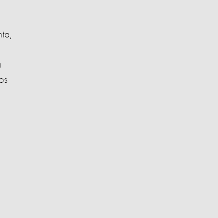
ta,
a
os