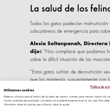
La salud de los feli
Todos los gatos padecían malnutrición
subcutáneos de emergencia para sobrev
Alesia Soltanpanah, Directora 
"Nos complace que podamos hace
dijo:
sobre la difícil situación de las mascot
"Estos gatos sufrían de desnutrición s
que los mantenía, supuestamente con l
Política de pri
Utilizamos cookies
"Estos gatos salvajes son cazadores y p
Podemos utilizarlas para el análisis de los datos de nuestros visitantes, para mejorar nuestro sitio w
entorno natural y someterlos a una vid
mostrar contenido personalizado y brindarle una excelente experiencia en el sitio web. Para obte
información sobre las cookies que utilizamos, abre los ajustes.
tamaño e instinto natural crean una sit