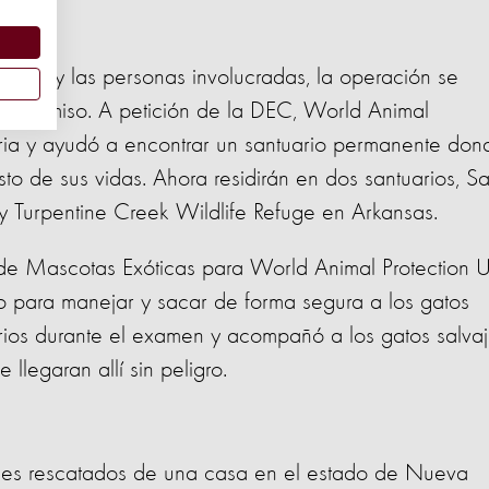
os ".
imales y las personas involucradas, la operación se
l decomiso. A petición de la DEC, World Animal
naria y ayudó a encontrar un santuario permanente don
sto de sus vidas. Ahora residirán en dos santuarios, S
 Turpentine Creek Wildlife Refuge en Arkansas.
e Mascotas Exóticas para World Animal Protection 
o para manejar y sacar de forma segura a los gatos
inarios durante el examen y acompañó a los gatos salva
llegaran allí sin peligro.
lvajes rescatados de una casa en el estado de Nueva