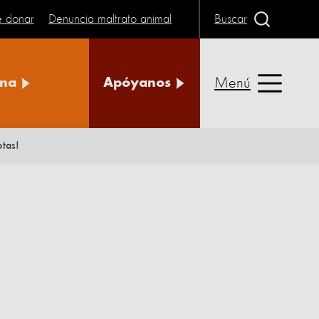
e donar
Denuncia maltrato animal
Buscar
Menú
na
Apóyanos
tas!