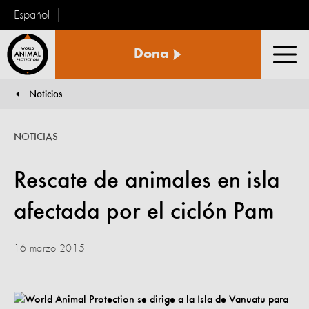
Español
Protección
Dona
Animal
Men
Mundial
Noticias
You are here:
NOTICIAS
Rescate de animales en isla
afectada por el ciclón Pam
16 marzo 2015