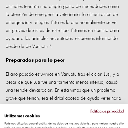
animales tendrán una amplia gama de necesidades como
la atención de emergencia veterinaria, la alimentación de
emergencia y refugios. Esto es lo que normalmente se ve
en graves desastres de este tipo. Estamos en camino para
ayudar a los animales necesitados, estaremos informando
desde de de Vanuatu ".
Preparados para lo peor
El año pasado estuvimos en Vanuatu tras el ciclón Lusi, y a
pesar de que Lusi fue una tormenta menos intensa, causó
una terrible devastación. En esta vimos que un problema
grave que tenían, era el difícil acceso de ayuda veterinaria
para los animales en las islas.
Política de privacidad
Utilizamos cookies
Gracias al apoyo de muchos, proporcionamos kits
Podemos utilizarlas para el análisis de los datos de nuestros visitantes, para mejorar nuestro sitio
veterinarios a cada una de las seis provincias de Vanuatu.