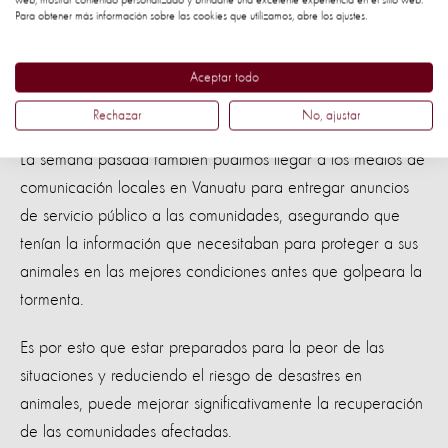
web, mostrar contenido personalizado y brindarle una excelente experiencia en el sitio web.
Para obtener más información sobre las cookies que utilizamos, abre los ajustes.
Nuestro objetivo era mejorar la capacidad de Vanuatu
para ayudar a los animales en desastres futuros, y el ciclón
Aceptar todo
Pam será la primera vez en que se pone a prueba estas
medidas.
Rechazar
No, ajustar
La semana pasada también pudimos llegar a los medios de
comunicación locales en Vanuatu para entregar anuncios
de servicio público a las comunidades, asegurando que
tenían la información que necesitaban para proteger a sus
animales en las mejores condiciones antes que golpeara la
tormenta.
Es por esto que estar preparados para la peor de las
situaciones y reduciendo el riesgo de desastres en
animales, puede mejorar significativamente la recuperación
de las comunidades afectadas.