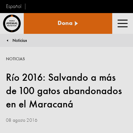
Español
Protección
Dona
Animal
Men
Mundial
Noticias
You are here:
NOTICIAS
Río 2016: Salvando a más
de 100 gatos abandonados
en el Maracaná
08 agosto 2016