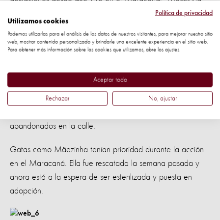
ha tenido muchos hijos, cerca de cuatro camadas y, en
Política de privacidad
Utilizamos cookies
cada uno, ella tenía 4 o 5 cachorros", se lamenta la
Podemos utilizarlas para el análisis de los datos de nuestros visitantes, para mejorar nuestro sitio
protectora.
web, mostrar contenido personalizado y brindarle una excelente experiencia en el sitio web.
Para obtener más información sobre las cookies que utilizamos, abre los ajustes.
Aceptar todo
La reproducción sin control amenaza no solo la salud y el
bienestar de las hembras y sus recién nacidos, pero
Rechazar
No, ajustar
también aumenta el número de animales que viven
abandonados en la calle.
Gatas como Mãezinha tenían prioridad durante la acción
en el Maracaná. Ella fue rescatada la semana pasada y
ahora está a la espera de ser esterilizada y puesta en
adopción.