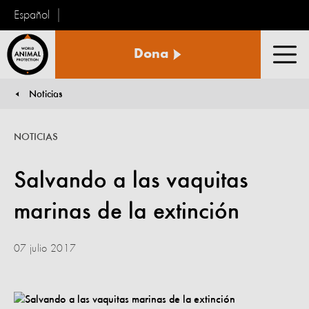
Español
Protección
Dona
Animal
Men
Mundial
Noticias
You are here:
NOTICIAS
Salvando a las vaquitas
marinas de la extinción
07 julio 2017