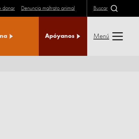
e donar
Denuncia maltrato animal
Buscar
Menú
na
Apóyanos