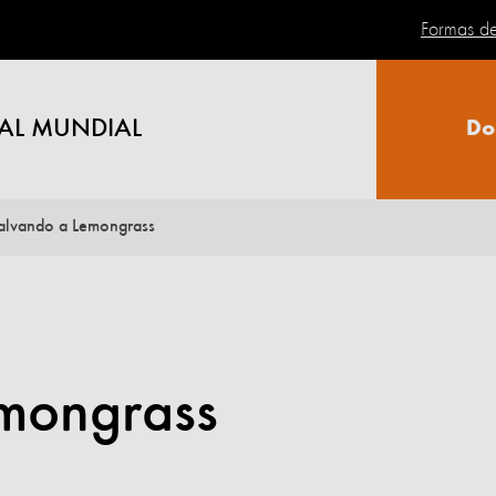
Formas d
AL MUNDIAL
Do
alvando a Lemongrass
mongrass