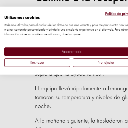
Política de pri
Juntas, lograron capturar a Lemongrass
Utilizamos cookies
temerosa – incluso trató de morder a E
Podemos utilizarlas para el análisis de los datos de nuestros visitantes, para mejorar nuestro sitio w
mostrar contenido personalizado y brindarle una excelente experiencia en el sitio web. Para obte
como muy pronto se daría cuenta .
información sobre las cookies que utilizamos, abre los ajustes.
"¡Fue la primera vez en mi vida que i
Aceptar todo
el animal era tierno!", recordó Elizabet
Rechazar
No, ajustar
lugar de procuparme por ser mordida. E
supiera que la ayudaríamos".
El equipo llevó rápidamente a Lemongra
tomaron su temperatura y niveles de glu
noche.
A la mañana siguiente, la trasladaron