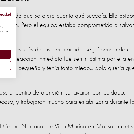
vacidad
 antes de que se diera cuenta qué sucedía. Ella estab
lizabeth. Pero el equipo estaba comprometido a salvar
eb,
ner más
ncluso después decasi ser mordida, seguí pensando q
h. "Mi reacción inmediata fue sentir lástima por ella en
ra tan pequeña y tenía tanto miedo... Solo quería qu
ss al centro de atención. La lavaron con cuidado,
cosa, y trabajaron mucho para estabilizarla durante l
 al Centro Nacional de Vida Marina en Massachusetts