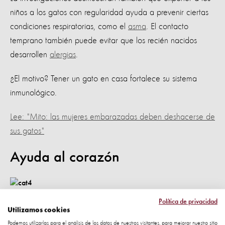
niños a los gatos con regularidad ayuda a prevenir ciertas
condiciones respiratorias, como el
asma
. El contacto
temprano también puede evitar que los recién nacidos
desarrollen
alergias
.
¿El motivo? Tener un gato en casa fortalece su sistema
inmunológico.
Lee: "Mito: las mujeres embarazadas deben deshacerse de
sus gatos"
Ayuda al corazón
Política de privacidad
Como si fuera poco, cuidar a un gato también reduce
Utilizamos cookies
hasta en un 30% las probabilidades de morir de un ataque
Podemos utilizarlas para el análisis de los datos de nuestros visitantes, para mejorar nuestro sitio