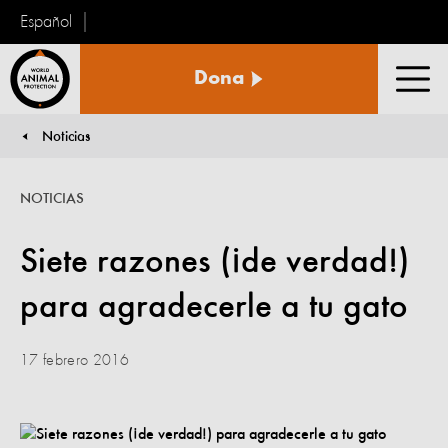
Español
Protección
Dona
Animal
Men
Mundial
Noticias
You are here:
NOTICIAS
Siete razones (¡de verdad!)
para agradecerle a tu gato
17 febrero 2016