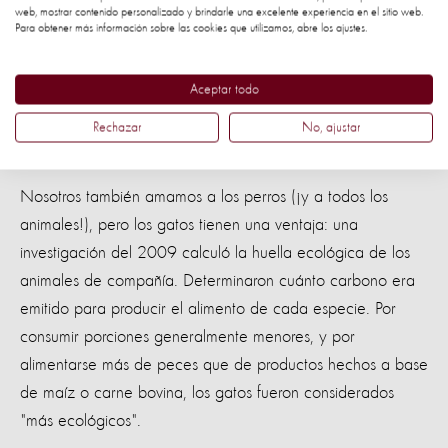
web, mostrar contenido personalizado y brindarle una excelente experiencia en el sitio web.
cardiaco. Eso es lo que afirma este
estudio
de los Estados
Para obtener más información sobre las cookies que utilizamos, abre los ajustes.
unidos, que analizó a 4 mil personas durante 10 años.
Aceptar todo
Son más ecológicos
Rechazar
No, ajustar
Nosotros también amamos a los perros (¡y a todos los
animales!), pero los gatos tienen una ventaja: una
investigación del 2009 calculó la huella ecológica de los
animales de compañía. Determinaron cuánto carbono era
emitido para producir el alimento de cada especie. Por
consumir porciones generalmente menores, y por
alimentarse más de peces que de productos hechos a base
de maíz o carne bovina, los gatos fueron considerados
"más ecológicos".