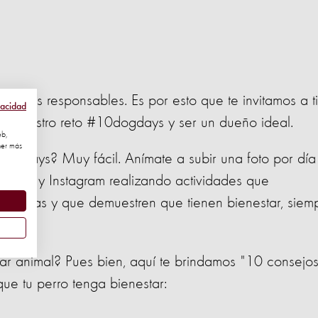
dueños responsables. Es por esto que te invitamos a ti
vacidad
 de nuestro reto #10dogdays y ser un dueño ideal.
eb,
ner más
ogdays? Muy fácil. Anímate a subir una foto por día
cebook y Instagram realizando actividades que
mascotas y que demuestren que tienen bienestar, siem
.
ays
r animal? Pues bien, aquí te brindamos "10 consejo
ue tu perro tenga bienestar: