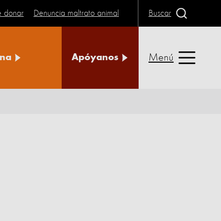
e donar
Denuncia maltrato animal
Buscar
Menú
na
Apóyanos