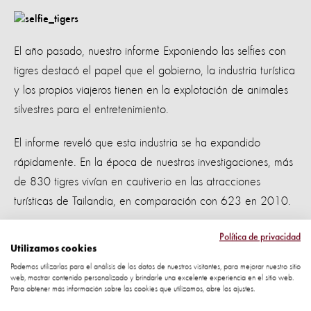
El año pasado, nuestro informe Exponiendo las selfies con
tigres destacó el papel que el gobierno, la industria turística
y los propios viajeros tienen en la explotación de animales
silvestres para el entretenimiento.
El informe reveló que esta industria se ha expandido
rápidamente. En la época de nuestras investigaciones, más
de 830 tigres vivían en cautiverio en las atracciones
turísticas de Tailandia, en comparación con 623 en 2010.
El aumento del 33% revela una práctica preocupante: la
Política de privacidad
Utilizamos cookies
reproducción acelerada - sin ningún beneficio para la
Podemos utilizarlas para el análisis de los datos de nuestros visitantes, para mejorar nuestro sitio
preservación de la especie, ya que los tigres nacen sólo
web, mostrar contenido personalizado y brindarle una excelente experiencia en el sitio web.
Para obtener más información sobre las cookies que utilizamos, abre los ajustes.
para ser explotados para entretenimiento humano.