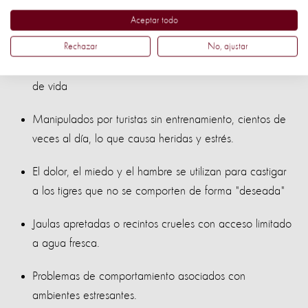
Los principales problemas de bienestar de los animales en
Aceptar todo
estas atracciones incluyen:
Rechazar
No, ajustar
Son separados de sus madres con sólo 2 o 3 semanas
de vida
Manipulados por turistas sin entrenamiento, cientos de
veces al día, lo que causa heridas y estrés.
El dolor, el miedo y el hambre se utilizan para castigar
a los tigres que no se comporten de forma "deseada"
Jaulas apretadas o recintos crueles con acceso limitado
a agua fresca.
Problemas de comportamiento asociados con
ambientes estresantes.