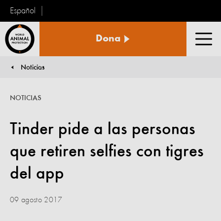
Español
Protección
Dona
Animal
Men
Mundial
Noticias
You are here:
NOTICIAS
Tinder pide a las personas
que retiren selfies con tigres
del app
09 agosto 2017