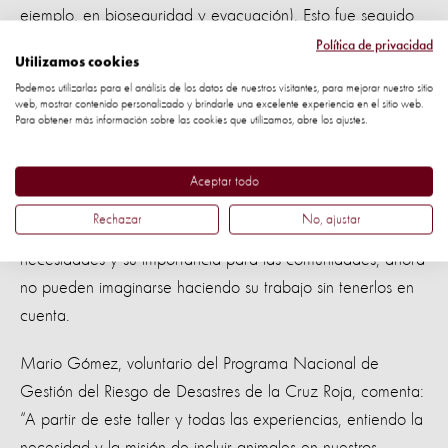
ejemplo, en bioseguridad y evacuación). Esto fue seguido
por una sesión práctica sobre manejo de animales, en
Política de privacidad
Utilizamos cookies
donde utilizamos especies reales de la Facultad de
Podemos utilizarlas para el análisis de los datos de nuestros visitantes, para mejorar nuestro sitio
Veterinaria. Quedamos satisfechos con el balance de
web, mostrar contenido personalizado y brindarle una excelente experiencia en el sitio web.
Para obtener más información sobre las cookies que utilizamos, abre los ajustes.
grupo, y con el trabajo teórico y práctico.
Algunos de los participantes admitieron que, inicialmente,
Aceptar todo
no entendían la relación entre los animales y el trabajo que
Rechazar
No, ajustar
realizan, pero después de aprender sobre los animales, sus
necesidades y su importancia para las comunidades, ahora
no pueden imaginarse haciendo su trabajo sin tenerlos en
cuenta.
Mario Gómez, voluntario del Programa Nacional de
Gestión del Riesgo de Desastres de la Cruz Roja, comenta:
“A partir de este taller y todas las experiencias, entiendo la
necesidad y la misión de incluir animales en nuestros