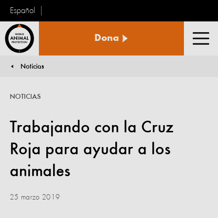
Español
Protección
Dona
Animal
Men
Mundial
Noticias
You are here:
NOTICIAS
Trabajando con la Cruz
Roja para ayudar a los
animales
25 marzo 2019