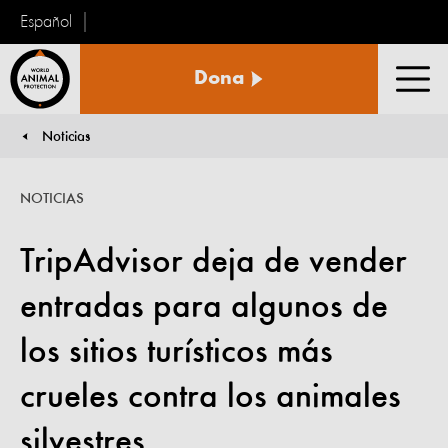
Español
Protección
Dona
Animal
Men
Mundial
Noticias
You are here:
NOTICIAS
TripAdvisor deja de vender
entradas para algunos de
los sitios turísticos más
crueles contra los animales
silvestres