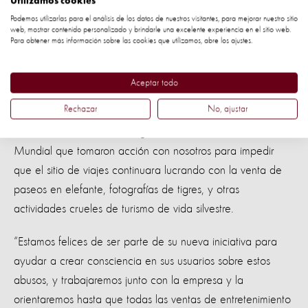
Utilizamos cookies
Un paso importante
Podemos utilizarlas para el análisis de los datos de nuestros visitantes, para mejorar nuestro sitio
web, mostrar contenido personalizado y brindarle una excelente experiencia en el sitio web.
Steve McIvor, CEO de Protección Animal Mundial, dijo:
Para obtener más información sobre las cookies que utilizamos, abre los ajustes.
“Felicitamos a TripAdvisor por tomar este importante paso
Aceptar todo
para acabar con la cruel industria de entretenimiento
Rechazar
No, ajustar
turístico con animales silvestres. Y es un gran resultado para
más de medio millón de segeuidores de Protección Animal
Mundial que tomaron acción con nosotros para impedir
que el sitio de viajes continuara lucrando con la venta de
paseos en elefante, fotografías de tigres, y otras
actividades crueles de turismo de vida silvestre.
“Estamos felices de ser parte de su nueva iniciativa para
ayudar a crear consciencia en sus usuarios sobre estos
abusos, y trabajaremos junto con la empresa y la
orientaremos hasta que todas las ventas de entretenimiento