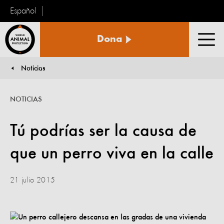
Español
Protección
Dona
Animal
Men
Mundial
Noticias
You are here:
NOTICIAS
Tú podrías ser la causa de
que un perro viva en la calle
21 julio 2015