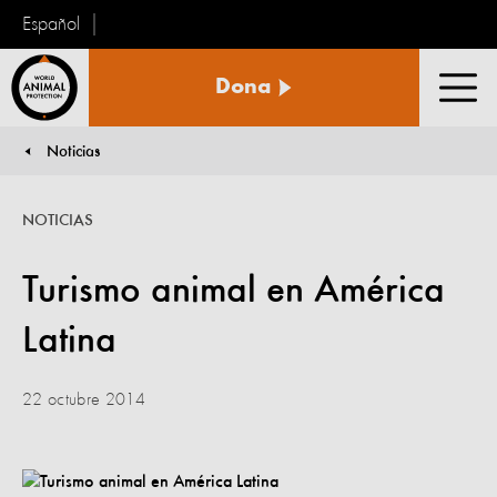
Español
Protección
Dona
Animal
Men
Mundial
Noticias
You are here:
NOTICIAS
Turismo animal en América
Latina
22 octubre 2014