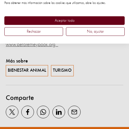
Para obtener más información sobre las cookies que utilizamos, abre los ajustes.
apartar a los monos y perezosos de su naturaleza para las
fotos y los circos que utilizan animales. Entre otros.
Aceptar todo
Para ayudar a poner fin al turismo irresponsable con la vida
Rechazar
No, ajustar
silvestre, visite nuestra nueva campaña:
www.beforetheybook.org
Más sobre
BIENESTAR ANIMAL
TURISMO
Comparte