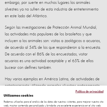
embargo, por suerte en muchos lugares los animales
silvestres ya no sufren de esta industria de entretenimiento
en este lado del Atlántico.
Según las investigaciones de Protección Animal Mundial,
las actividades más populares de los brasileños y que
incluyen a los animales son: visitas a zoológicos o acuarios,
de acuerdo al 54% de los que respondieron a la encuesta.
De acuerdo con el 86% de los encuestados, visitar
acuarios es una actividad aceptable y el 65% de ellos
bucear con delfines también.
Hay varios ejemplos en América Latina, de actividades de
entretenimiento utilizando animales silvestres erróneamente,
Política de privacidad
estos son: delfinarios en México y la República Dominicana,
Utilizamos cookies
las propiedades de la caza en México, la isla de los micos
Podemos utilizarlas para el análisis de los datos de nuestros visitantes, para mejorar nuestro sitio
en Colombia, granja de tortugas en las Islas Caimán,
web, mostrar contenido personalizado y brindarle una excelente experiencia en el sitio web.