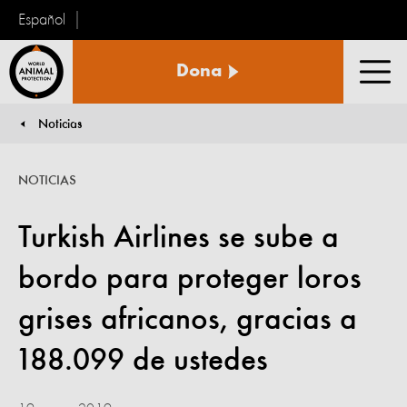
Español
Protección
Dona
Animal
Men
Mundial
Noticias
You are here:
NOTICIAS
Turkish Airlines se sube a
bordo para proteger loros
grises africanos, gracias a
188.099 de ustedes