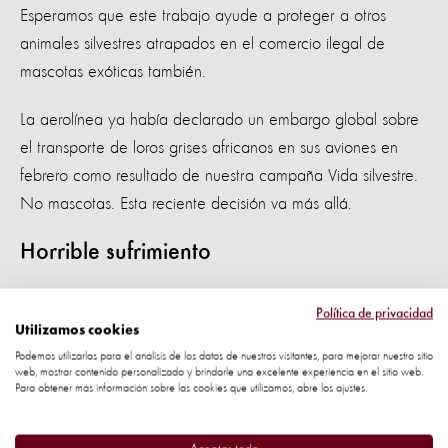
Esperamos que este trabajo ayude a proteger a otros
animales silvestres atrapados en el comercio ilegal de
mascotas exóticas también.
La aerolínea ya había declarado un embargo global sobre
el transporte de loros grises africanos en sus aviones en
febrero como resultado de nuestra campaña Vida silvestre.
No mascotas. Esta reciente decisión va más allá.
Horrible sufrimiento
Los loros grises africanos traficados ilegalmente:
Política de privacidad
Utilizamos cookies
Se les cortan sus plumas de vuelo brutalmente para
Podemos utilizarlas para el análisis de los datos de nuestros visitantes, para mejorar nuestro sitio
web, mostrar contenido personalizado y brindarle una excelente experiencia en el sitio web.
evitar que escapen
Para obtener más información sobre las cookies que utilizamos, abre los ajustes.
Son amontonados en recipientes pequeños y sucios