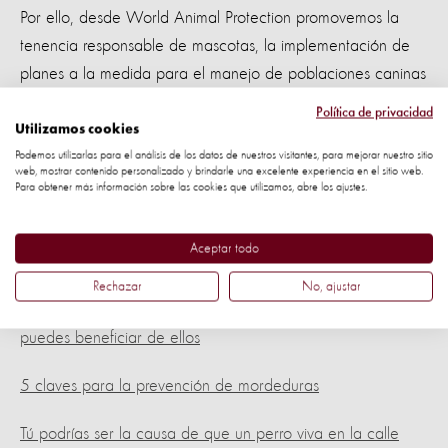
Por ello, desde World Animal Protection promovemos la
tenencia responsable de mascotas, la implementación de
planes a la medida para el manejo de poblaciones caninas
en cada país o estado, y la educación para prevenir
Política de privacidad
mordeduras, principalmente en niños. Esto pues el 40% de
Utilizamos cookies
los casos de mordeduras por perros en apariencia con
Podemos utilizarlas para el análisis de los datos de nuestros visitantes, para mejorar nuestro sitio
web, mostrar contenido personalizado y brindarle una excelente experiencia en el sitio web.
rabia se da en personas menores de 15 años.
Para obtener más información sobre las cookies que utilizamos, abre los ajustes.
Mira estos enlaces y conoce más sobre nuestro trabajo
Aceptar todo
para prevenir los casos de rabia:
Rechazar
No, ajustar
Conoce los cuidados que necesita tu mascota y cómo te
puedes beneficiar de ellos
5 claves para la prevención de mordeduras
Tú podrías ser la causa de que un perro viva en la calle