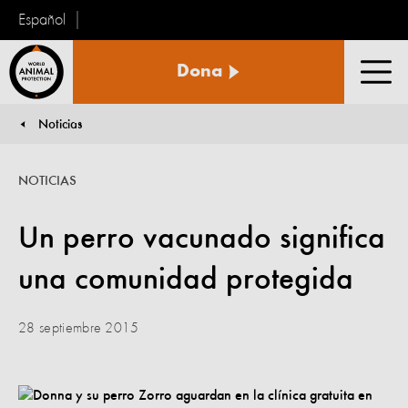
Español
Protección
Dona
Animal
Men
Mundial
Noticias
You are here:
NOTICIAS
Un perro vacunado significa
una comunidad protegida
28 septiembre 2015