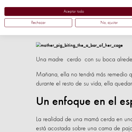
Aceptar todo
Ella tiene un fuerte impulso de escarba
alrededor para explorar, comienza a mas
Rechazar
No, ajustar
Todo lo que ella puede hacer es acost
Una madre cerdo con su boca alrededo
Mañana, ella no tendrá más remedio qu
durante el resto de su vida, ella qued
Un enfoque en el es
La realidad de una mamá cerda en una 
está acostada sobre una cama de paj