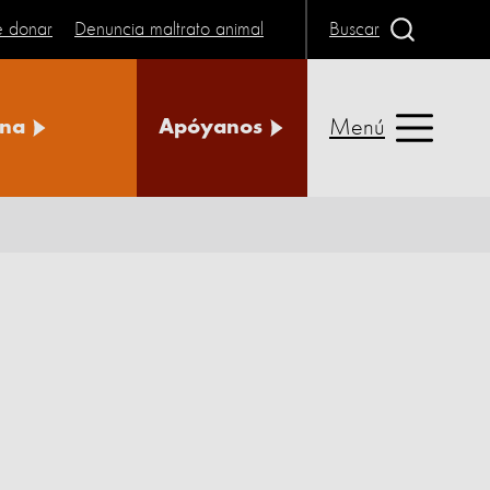
e donar
Denuncia maltrato animal
Buscar
Menú
na
Apóyanos