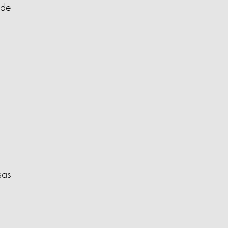
 de
sas