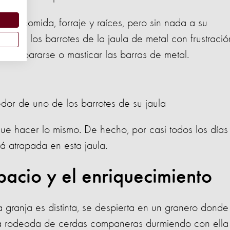
r por comida, forraje y raíces, pero sin nada a su
ticar los barrotes de la jaula de metal con frustració
arse, pararse o masticar las barras de metal.
r de uno de los barrotes de su jaula
e hacer lo mismo. De hecho, por casi todos los días
ará atrapada en esta jaula.
pacio y el enriquecimiento
granja es distinta, se despierta en un granero donde
a rodeada de cerdas compañeras durmiendo con ella