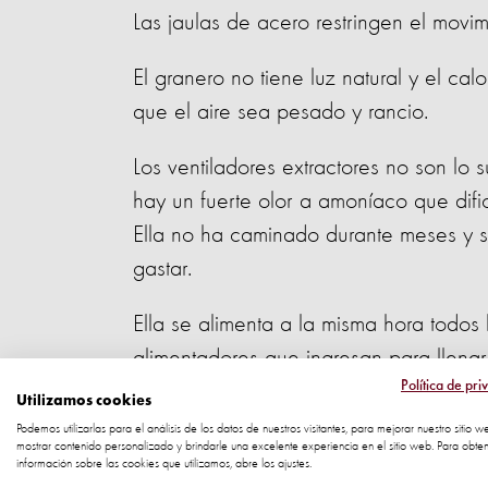
Las jaulas de acero restringen el mov
El granero no tiene luz natural y el ca
que el aire sea pesado y rancio.
Los ventiladores extractores no son lo 
hay un fuerte olor a amoníaco que dific
Ella no ha caminado durante meses y 
gastar.
Ella se alimenta a la misma hora todos 
alimentadores que ingresan para llen
Política de pri
Utilizamos cookies
El sonido de los cerdos chillando con i
Podemos utilizarlas para el análisis de los datos de nuestros visitantes, para mejorar nuestro sitio w
La alimentación que recibe es concentr
mostrar contenido personalizado y brindarle una excelente experiencia en el sitio web. Para obte
información sobre las cookies que utilizamos, abre los ajustes.
pequeña comida es todo en lo que ell