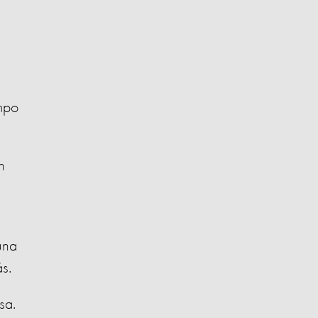
empo
n
una
s.
sa.