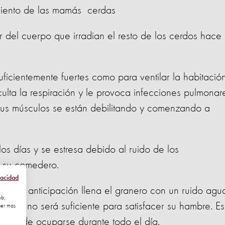
imiento de las mamás cerdas
lor del cuerpo que irradian el resto de los cerdos hace
suficientemente fuertes como para ventilar la habitació
ulta la respiración y le provoca infecciones pulmonar
sus músculos se están debilitando y comenzando a
los días y se estresa debido al ruido de los
ar su comedero.
vacidad
ntensa anticipación llena el granero con un ruido agu
eb,
ada y no será suficiente para satisfacer su hambre. Es
ner más
a puede ocuparse durante todo el día.