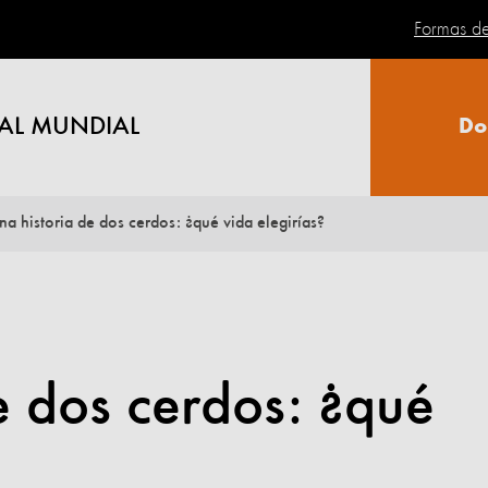
Formas d
AL MUNDIAL
Do
na historia de dos cerdos: ¿qué vida elegirías?
e dos cerdos: ¿qué