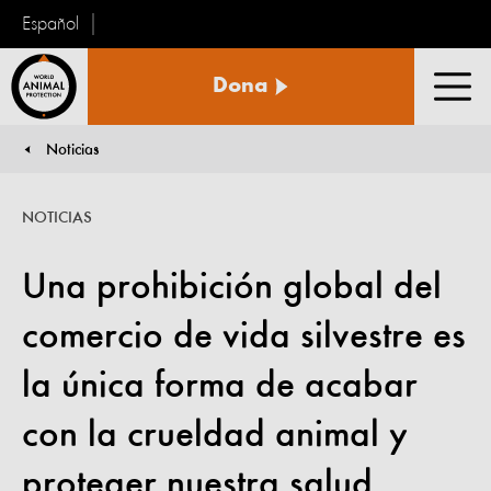
Español
Protección
Dona
Animal
Men
Mundial
Noticias
You are here:
NOTICIAS
Una prohibición global del
comercio de vida silvestre es
la única forma de acabar
con la crueldad animal y
proteger nuestra salud