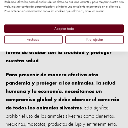
Podemos utilizarlas para el análisis de los datos de nuestros visitantes, para mejorar nuestro sitio
web, mostrar contenido personalizado y brindarle una excelente experiencia en el sitio web.
Cuando dejemos a los animales silvestres en la naturaleza,
Para obtener más información sobre las cookies que utilizamos, abre los ajustes.
creamos un mundo con menos crueldad animal y por ende,
las amenazas zoonóticas se reducen drásticamente. No
Aceptar todo
podemos dejar esto a la suerte.
Una prohibición
Rechazar
No, ajustar
global del comercio de vida silvestre es la única
forma de acabar con la crueldad y proteger
.
nuestra salud
Para prevenir de manera efectiva otra
pandemia y proteger a los animales, la salud
humana y la economía, necesitamos un
compromiso global y debe abarcar el comercio
. Esto significa
de todos los animales silvestres
prohibir el uso de los animales silvestres como alimentos,
medicinas, mascotas, productos de lujo y entretenimiento.