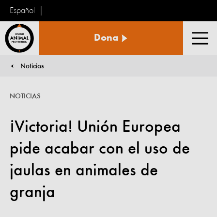
Español
Protección
Dona
Animal
Men
Mundial
Noticias
You are here:
NOTICIAS
¡Victoria! Unión Europea
pide acabar con el uso de
jaulas en animales de
granja