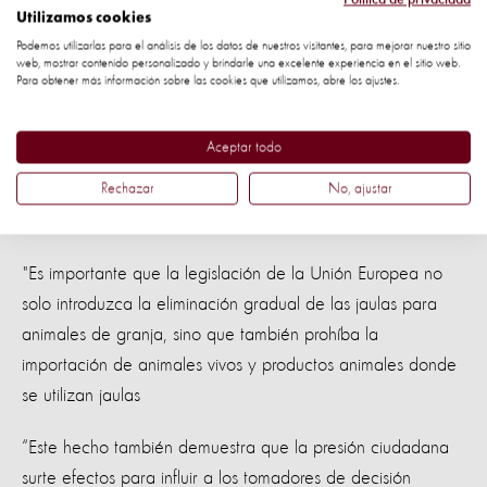
Animal Protection dice:
Utilizamos cookies
Podemos utilizarlas para el análisis de los datos de nuestros visitantes, para mejorar nuestro sitio
web, mostrar contenido personalizado y brindarle una excelente experiencia en el sitio web.
“Este es un gran paso y un día histórico para el bienestar
Para obtener más información sobre las cookies que utilizamos, abre los ajustes.
animal. Europa ha tomado una decisión contundente al
escuchar a sus ciudadanos, la comunidad científica y parte
Aceptar todo
de la industria. Este paso ayudará a desterrar el uso de
jaulas en gallinas, pollos, cerdas y terneros, conejos,
Rechazar
No, ajustar
codornices, patos y gansos.
"Es importante que la legislación de la Unión Europea no
solo introduzca la eliminación gradual de las jaulas para
animales de granja, sino que también prohíba la
importación de animales vivos y productos animales donde
se utilizan jaulas
“Este hecho también demuestra que la presión ciudadana
surte efectos para influir a los tomadores de decisión