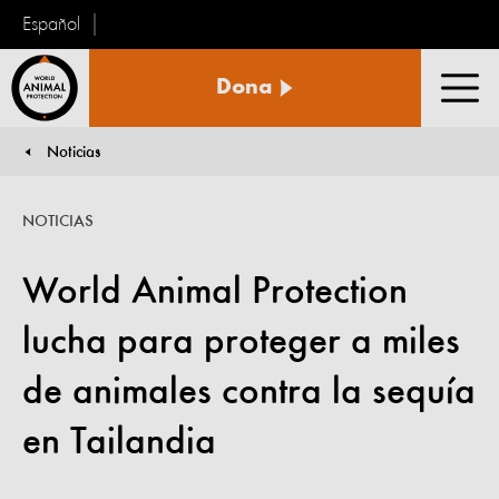
Español
Protección
Dona
Animal
Men
Mundial
Noticias
You are here:
NOTICIAS
World Animal Protection
lucha para proteger a miles
de animales contra la sequía
en Tailandia