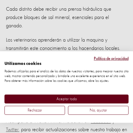
Cada distrito debe recibir una prensa hidráulica que
produce bloques de sal mineral, esenciales para el
ganado.
Los veterinarios aprenderán a utilizar la maquina y
transmitirán este conocimiento a los hacendarios locales.
Política de privacidad
Utilizamos cookies
Podemos utilizarlas para el análisis de los datos de nuestros visitantes, para mejorar nuestro sitio
El objetivo es ampliar el número de reses y búfales
web, mostrar contenido personalizado y brindarle una excelente experiencia en el sitio web.
Para obtener más información sobre las cookies que utilizamos, abre los ajustes.
beneficiados en cada distrito –
llegando hasta los
39.600 animales.
Aceptar todo
Tu apoyo es fundamental
.
Rechazar
No, ajustar
Acompaña a World Animal Protection en
Facebook
y
Twitter
, para recibir actualizaciones sobre nuestro trabajo en