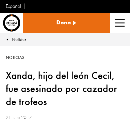
Español
Protección
Dona
Animal
Men
Mundial
Noticias
You are here:
NOTICIAS
Xanda, hijo del león Cecil,
fue asesinado por cazador
de trofeos
21 julio 2017