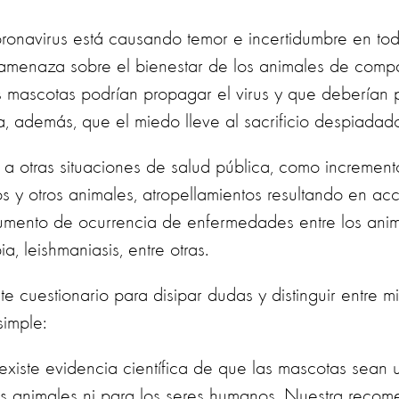
oronavirus está causando temor e incertidumbre en t
amenaza sobre el bienestar de los animales de comp
 mascotas podrían propagar el virus y que deberían 
, además, que el miedo lleve al sacrificio despiadad
r a otras situaciones de salud pública, como incremen
y otros animales, atropellamientos resultando en acci
umento de ocurrencia de enfermedades entre los anim
ia, leishmaniasis, entre otras.
cuestionario para disipar dudas y distinguir entre mit
imple:
xiste evidencia científica de que las mascotas sean 
ros animales ni para los seres humanos. Nuestra reco