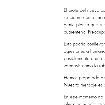
El brote del nuevo c
se cierne como una 
gente piensa que sus
cuarentena. Preocupa
Esto podría conlleva
agresiones a humanos 
posiblemente a un a
zoonosis como la rab
Hemos preparado este 
Nuestro mensaje es s
En este momento no e
infección ni para ot