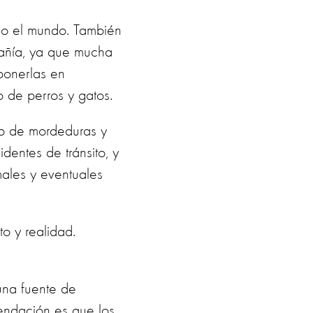
odo el mundo. También
añía, ya que mucha
ponerlas en
o de perros y gatos.
to de mordeduras y
dentes de tránsito, y
ales y eventuales
o y realidad.
una fuente de
mendación es que los