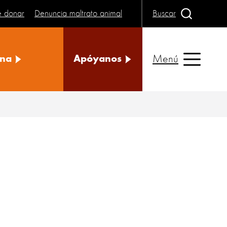
e donar
Denuncia maltrato animal
Buscar
Menú
na
Apóyanos