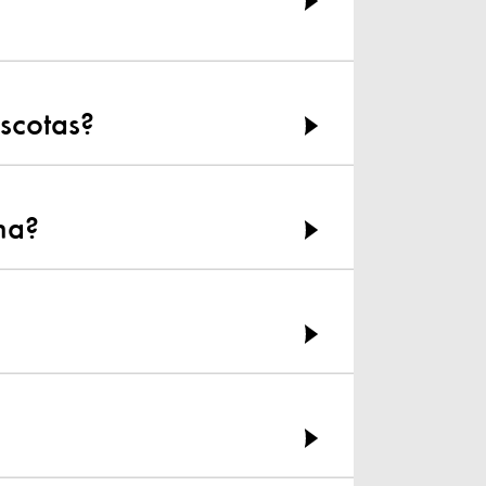
ascotas?
na?