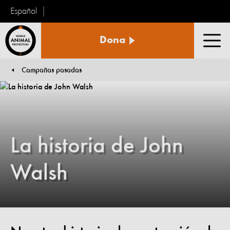
Español
Protección
Dona
Animal
Men
Mundial
Campañas pasadas
You are here:
La historia de John
Walsh