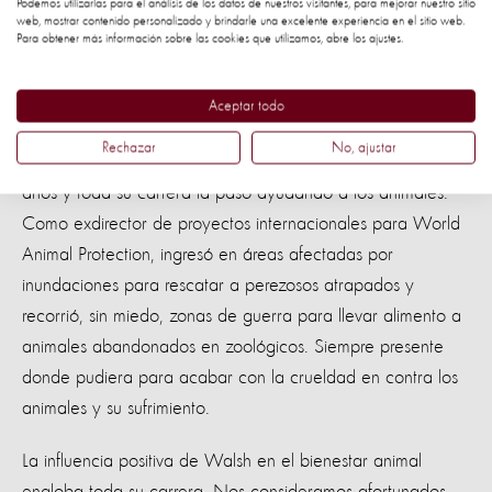
Podemos utilizarlas para el análisis de los datos de nuestros visitantes, para mejorar nuestro sitio
web, mostrar contenido personalizado y brindarle una excelente experiencia en el sitio web.
this day.
Para obtener más información sobre las cookies que utilizamos, abre los ajustes.
Este espíritu impulsa la labor de rescate de World Animal
Aceptar todo
Protection hasta el presente.
Rechazar
No, ajustar
Walsh trabajó para World Animal Protection durante 45
años y toda su carrera la pasó ayudando a los animales.
Como exdirector de proyectos internacionales para World
Animal Protection, ingresó en áreas afectadas por
inundaciones para rescatar a perezosos atrapados y
recorrió, sin miedo, zonas de guerra para llevar alimento a
animales abandonados en zoológicos. Siempre presente
donde pudiera para acabar con la crueldad en contra los
animales y su sufrimiento.
La influencia positiva de Walsh en el bienestar animal