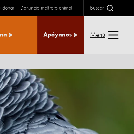
e donar
Denuncia maltrato animal
Buscar
Menú
na
Apóyanos