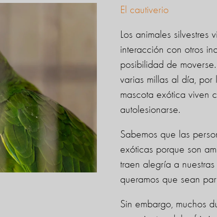
El cautiverio
Los animales silvestres 
interacción con otros in
posibilidad de moverse.
varias millas al día, po
mascota exótica viven co
autolesionarse.
Sabemos que las pers
exóticas porque son ama
traen alegría a nuestra
queramos que sean part
Sin embargo, muchos du