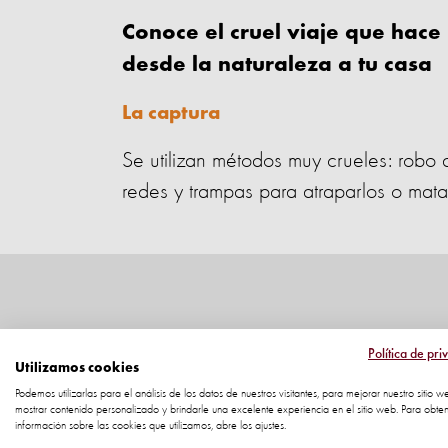
Conoce el cruel viaje que hace 
desde la naturaleza a tu casa
La captura
Se utilizan métodos muy crueles: robo 
redes y trampas para atraparlos o mat
Política de pri
Utilizamos cookies
Podemos utilizarlas para el análisis de los datos de nuestros visitantes, para mejorar nuestro sitio w
mostrar contenido personalizado y brindarle una excelente experiencia en el sitio web. Para obte
información sobre las cookies que utilizamos, abre los ajustes.