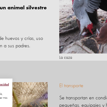
un animal silvestre
de huevos y crías, uso
an a sus padres.
La caza
vacidad
El transporte
eb,
Se transportan en condic
ner más
pequeñas, equipajes y h